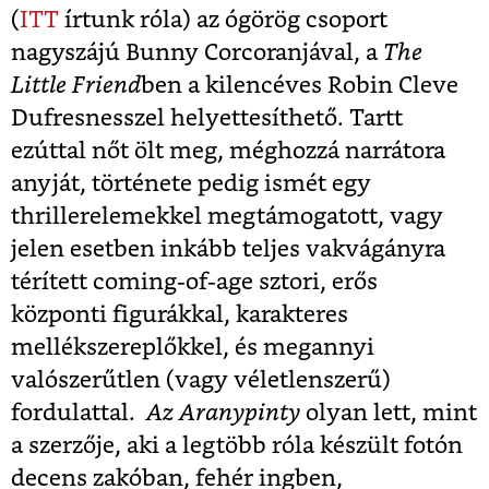
(
ITT
írtunk róla) az ógörög csoport
nagyszájú Bunny Corcoranjával, a
The
Little Friend
ben a kilencéves Robin Cleve
Dufresnesszel helyettesíthető. Tartt
ezúttal nőt ölt meg, méghozzá narrátora
anyját, története pedig ismét egy
thrillerelemekkel megtámogatott, vagy
jelen esetben inkább teljes vakvágányra
térített coming-of-age sztori, erős
központi figurákkal, karakteres
mellékszereplőkkel, és megannyi
valószerűtlen (vagy véletlenszerű)
fordulattal.
Az
Aranypinty
olyan lett, mint
a szerzője, aki a legtöbb róla készült fotón
decens zakóban, fehér ingben,