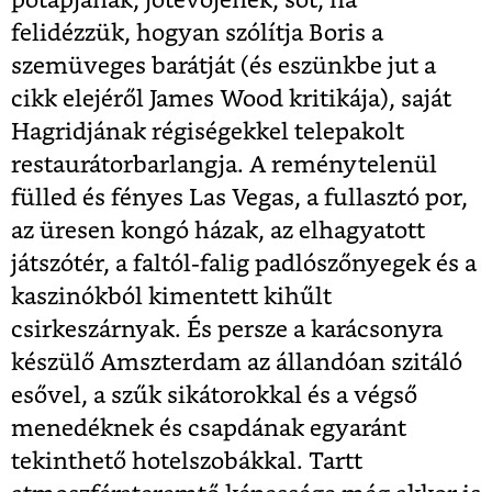
pótapjának, jótevőjének, sőt, ha
felidézzük, hogyan szólítja Boris a
szemüveges barátját (és eszünkbe jut a
cikk elejéről James Wood kritikája), saját
Hagridjának régiségekkel telepakolt
restaurátorbarlangja. A reménytelenül
fülled és fényes Las Vegas, a fullasztó por,
az üresen kongó házak, az elhagyatott
játszótér, a faltól-falig padlószőnyegek és a
kaszinókból kimentett kihűlt
csirkeszárnyak. És persze a karácsonyra
készülő Amszterdam az állandóan szitáló
esővel, a szűk sikátorokkal és a végső
menedéknek és csapdának egyaránt
tekinthető hotelszobákkal. Tartt