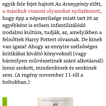
egyik fele fejet hajtott
Az Aranypinty
előtt,
a másikuk viszont olyanokat nyilatkozott
,
hogy épp a népszerűsége miatt tart itt az
egyébként is erősen infantilizálódó
irodalmi kultúra, tudják, az, amelyikben a
felnőttek Harry Pottert olvasnak. De kinek
van igaza? Ahogy az ennyire szélsőséges
kritikákat kiváltó könyveknél (vagy
bármilyen művészetinek szánt alkotásnál)
lenni szokott, mindenkinek és senkinek
sem. (A regény november 11-től a
boltokban.)