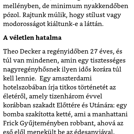
mellényben, de minimum nyakkendőben
pózol. Rajtunk múlik, hogy stílust vagy
modorosságot kiáltunk-e a láttán.
A véletlen hatalma
Theo Decker a regényidőben 27 éves, és
túl van mindenen, amin egy tisztességes
nagyregényhősnek ilyen idős korára túl
kell lennie. Egy amszterdami
hotelszobában írja titkos történetét az
életéről, amely tizenhárom évvel
korábban szakadt Előttére és Utánára: egy
bomba szakította ketté, ami a manhattani
Frick Gyűjteményben robbant, ahová az
eső elől menekült be az édesanyjával.