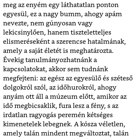
meg az enyém egy láthatatlan ponton
egyesül, ez a nagy bumm, ahogy apám
nevezte, nem gúnyosan vagy
lekicsinylően, hanem tiszteletteljes
elismeréseként a szerencse hatalmának,
amely a saját életét is meghatározta.
Évekig tanulmányozhatnánk a
kapcsolatokat, akkor sem tudnánk
megfejteni: az egész az egyesülő és széteső
dolgokról szól, az időhurokról, ahogy
anyám ott áll a múzeum előtt, amikor az
idő megbicsaklik, fura lesz a fény, s az
irdatlan ragyogás peremén kétséges
kimenetelek lebegnek. A kósza véletlen,
amely talán mindent megváltoztat, talán