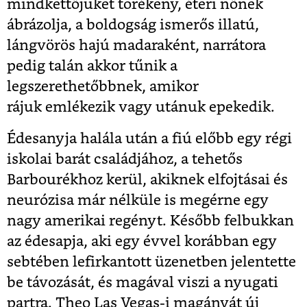
mindkettőjüket törékeny, éteri nőnek
ábrázolja, a boldogság ismerős illatú,
lángvörös hajú madaraként, narrátora
pedig talán akkor tűnik a
legszerethetőbbnek, amikor
rájuk emlékezik vagy utánuk epekedik.
Édesanyja halála után a fiú előbb egy régi
iskolai barát családjához, a tehetős
Barbourékhoz kerül, akiknek elfojtásai és
neurózisa már nélküle is megérne egy
nagy amerikai regényt. Később felbukkan
az édesapja, aki egy évvel korábban egy
sebtében lefirkantott üzenetben jelentette
be távozását, és magával viszi a nyugati
partra. Theo Las Vegas-i magányát új