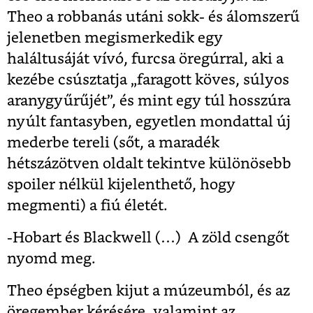
Theo a robbanás utáni sokk- és álomszerű
jelenetben megismerkedik egy
haláltusáját vívó, furcsa öregúrral, aki a
kezébe csúsztatja „faragott köves, súlyos
aranygyűrűjét”, és mint egy túl hosszúra
nyúlt fantasyben, egyetlen mondattal új
mederbe tereli (sőt, a maradék
hétszázötven oldalt tekintve különösebb
spoiler nélkül kijelenthető, hogy
megmenti) a fiú életét.
-Hobart és Blackwell (…) A zöld csengőt
nyomd meg.
Theo épségben kijut a múzeumból, és az
öregember kérésére, valamint az