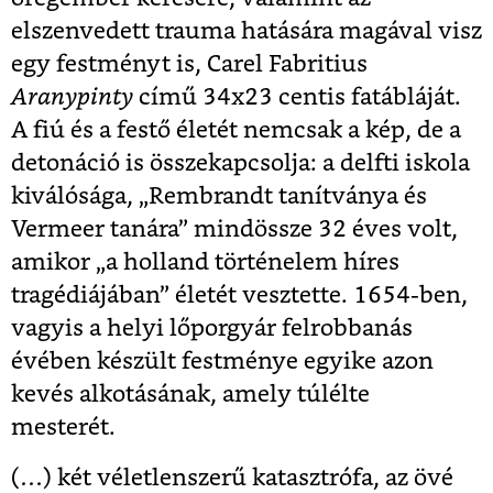
elszenvedett trauma hatására magával visz
egy festményt is, Carel Fabritius
Aranypinty
című 34x23 centis fatábláját.
A fiú és a festő életét nemcsak a kép, de a
detonáció is összekapcsolja: a delfti iskola
kiválósága, „Rembrandt tanítványa és
Vermeer tanára” mindössze 32 éves volt,
amikor „a holland történelem híres
tragédiájában” életét vesztette. 1654-ben,
vagyis a helyi lőporgyár felrobbanás
évében készült festménye egyike azon
kevés alkotásának, amely túlélte
mesterét.
(…) két véletlenszerű katasztrófa, az övé