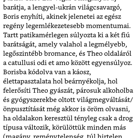
barátja, a lengyel-ukrán világcsavargó,
Boris enyhíti, akinek jelenetei az egész
regény legemlékezetesebb momentumai.
Tartt patikamérlegen súlyozta ki a két fiú
barátságát, amely valahol a legmélyebb,
legőszintébb bromance, és Theo oldaláról
a catullusi odi et amo között egyensúlyoz.
Borisba kódolva van a káosz,
élettapasztalata hol beárnyékolja, hol
felerősíti Theo gyászát, párosuk alkoholba
és gyógyszerekbe oltott világmegváltását/
önpusztítását még akkor is öröm olvasni,
ha oldalakon keresztül tényleg csak a drog
típusa változik, körülöttük minden más
(magány, reménytelenség, túl hirtelen