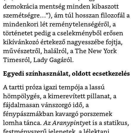
demokrácia mentség minden kibaszott
szemétségre…”), ám túl hosszan filozofál a
mindenkori lét reménytelenségéről, a
történetet pedig a cselekményből erősen
kikívánkozó értekező nagyesszébe fojtja,
művészetről, halálról, a The New York
Timesról, Lady Gagáról.
Egyedi színhasználat, oldott ecsetkezelés
A tartti próza igazi tempója a lassú
hömpölygés, a kimerevített pillanat, a
fájdalmasan vánszorgó idő, a
fénypászmákban kavargó porszemek
lomha tánca.
Az Aranypinty
et is a statikus,
festményszerű jelenetek, a lélektani