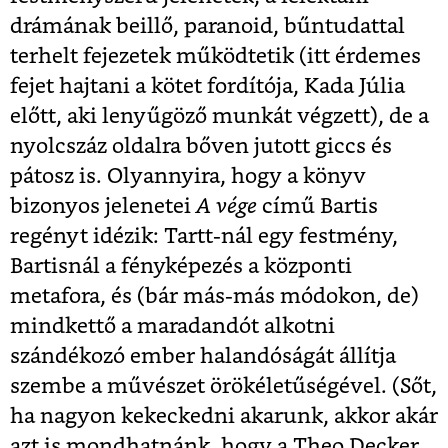
drámának beillő, paranoid, bűntudattal
terhelt fejezetek működtetik (itt érdemes
fejet hajtani a kötet fordítója, Kada Júlia
előtt, aki lenyűgöző munkát végzett), de a
nyolcszáz oldalra bőven jutott giccs és
pátosz is. Olyannyira, hogy a könyv
bizonyos jelenetei
A vége
című Bartis
regényt idézik: Tartt-nál egy festmény,
Bartisnál a fényképezés a központi
metafora, és (bár más-más módokon, de)
mindkettő a maradandót alkotni
szándékozó ember halandóságát állítja
szembe a művészet örökéletűségével. (Sőt,
ha nagyon kekeckedni akarunk, akkor akár
azt is mondhatnánk, hogy a Theo Decker