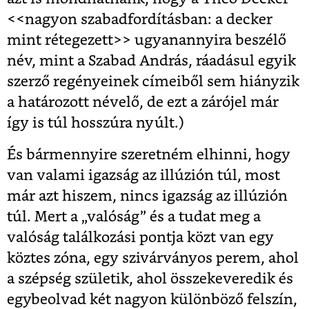
<<nagyon szabadfordításban: a decker
mint rétegezett>> ugyanannyira beszélő
név, mint a Szabad András, ráadásul egyik
szerző regényeinek címeiből sem hiányzik
a határozott névelő, de ezt a zárójel már
így is túl hosszúra nyúlt.)
És bármennyire szeretném elhinni, hogy
van valami igazság az illúzión túl, most
már azt hiszem, nincs igazság az illúzión
túl. Mert a „valóság” és a tudat meg a
valóság találkozási pontja közt van egy
köztes zóna, egy szivárványos perem, ahol
a szépség születik, ahol összekeveredik és
egybeolvad két nagyon különböző felszín,