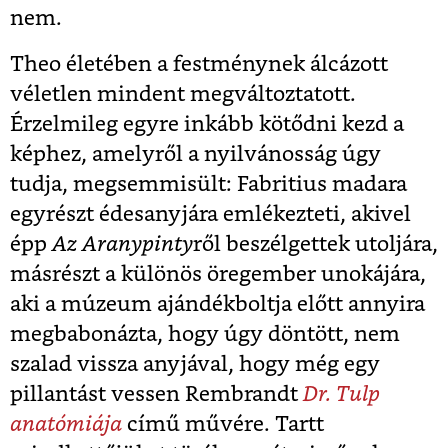
nem.
Theo életében a festménynek álcázott
véletlen mindent megváltoztatott.
Érzelmileg egyre inkább kötődni kezd a
képhez, amelyről a nyilvánosság úgy
tudja, megsemmisült: Fabritius madara
egyrészt édesanyjára emlékezteti, akivel
épp
Az Aranypinty
ről beszélgettek utoljára,
másrészt a különös öregember unokájára,
aki a múzeum ajándékboltja előtt annyira
megbabonázta, hogy úgy döntött, nem
szalad vissza anyjával, hogy még egy
pillantást vessen Rembrandt
Dr. Tulp
anatómiája
című művére. Tartt