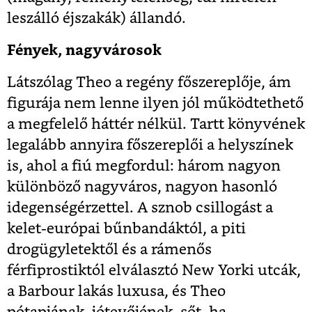
leszálló éjszakák) állandó.
Fények, nagyvárosok
Látszólag Theo a regény főszereplője, ám
figurája nem lenne ilyen jól működtethető
a megfelelő háttér nélkül. Tartt könyvének
legalább annyira főszereplői a helyszínek
is, ahol a fiú megfordul: három nagyon
különböző nagyváros, nagyon hasonló
idegenségérzettel. A sznob csillogást a
kelet-európai bűnbandáktól, a piti
drogügyletektől és a rámenős
férfiprostiktól elválasztó New Yorki utcák,
a Barbour lakás luxusa, és Theo