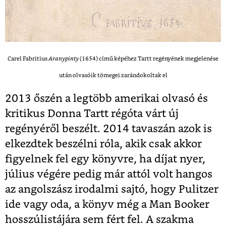
Carel Fabritius
Aranypinty
(1654) című képéhez
Tartt regényének megjelenése
után olvasóik tömegei zarándokoltak el
2013 őszén a legtöbb amerikai olvasó és
kritikus Donna Tartt régóta várt új
regényéről beszélt. 2014 tavaszán azok is
elkezdtek beszélni róla, akik csak akkor
figyelnek fel egy könyvre, ha díjat nyer,
július végére pedig már attól volt hangos
az angolszász irodalmi sajtó, hogy Pulitzer
ide vagy oda, a könyv még a Man Booker
hosszúlistájára sem fért fel. A szakma