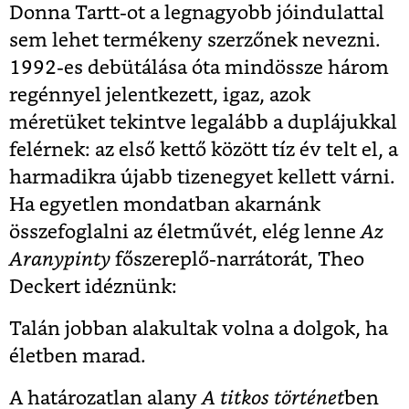
Donna Tartt-ot a legnagyobb jóindulattal
sem lehet termékeny szerzőnek nevezni.
1992-es debütálása óta mindössze három
regénnyel jelentkezett, igaz, azok
méretüket tekintve legalább a duplájukkal
felérnek: az első kettő között tíz év telt el, a
harmadikra újabb tizenegyet kellett várni.
Ha egyetlen mondatban akarnánk
összefoglalni az életművét, elég lenne
Az
Aranypinty
főszereplő-narrátorát, Theo
Deckert idéznünk:
Talán jobban alakultak volna a dolgok, ha
életben marad.
A határozatlan alany
A titkos történet
ben