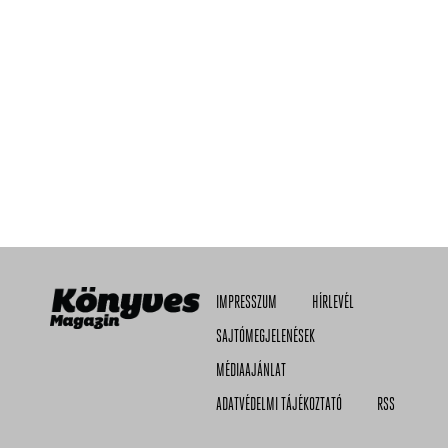
IMPRESSZUM
HÍRLEVÉL
SAJTÓMEGJELENÉSEK
MÉDIAAJÁNLAT
ADATVÉDELMI TÁJÉKOZTATÓ
RSS