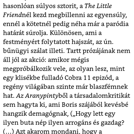
hasonlóan súlyos sztorit, a
The Little
Friend
nél kezd megbillenni az egyensúly,
ennél a kötetnél pedig néha már a paródia
határát súrolja. Különösen, ami a
festményért folytatott hajszát, az ún.
bűnügyi szálat illeti. Tartt prózájának nem
áll jól az akció: amikor mégis
megpróbálkozik vele, az olyan lesz, mint
egy klisékbe fulladó Cobra 11 epizód, a
regény világában szinte már blaszfémnek
hat.
Az Aranypinty
ből a társadalomkritikát
sem hagyta ki, ami Boris szájából kevésbé
hangzik demagógnak, („Hogy lett egy
ilyen buta nép ilyen arrogáns és gazdag?
(…) Azt akarom mondani, hogy a