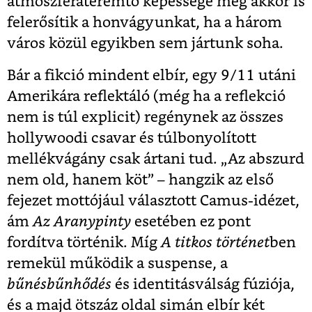
atmoszférateremtő képessége még akkor is
felerősítik a honvágyunkat, ha a három
város közül egyikben sem jártunk soha.
Bár a fikció mindent elbír, egy 9/11 utáni
Amerikára reflektáló (még ha a reflekció
nem is túl explicit) regénynek az összes
hollywoodi csavar és túlbonyolított
mellékvágány csak ártani tud. „Az abszurd
nem old, hanem köt” – hangzik az első
fejezet mottójául választott Camus-idézet,
ám
Az Aranypinty
esetében ez pont
fordítva történik. Míg
A titkos történet
ben
remekül működik a suspense, a
bűnésbűnhődés
és identitásválság fúziója,
és a majd ötszáz oldal simán elbír két