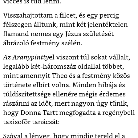
vicces is tud lenni.
Visszahajtottam a filcet, és egy percig
félszegen álltunk, mint két jelentéktelen
flamand nemes egy Jézus születését
ábrázoló festmény szélén.
Az Aranypintty
el viszont túl sokat vállalt,
legalább két-háromszáz oldallal többet,
mint amennyit Theo és a festmény közös
története elbírt volna. Minden hibája és
túldíszítettsége ellenére mégis érdemes
rászánni az időt, mert nagyon úgy tűnik,
hogy Donna Tartt megfogadta a regénybeli
taxisofőr tanácsát:
Szóval a lényeg, hogy mindig tereld el a