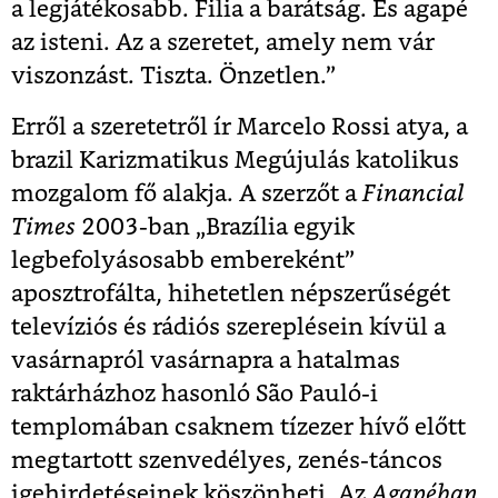
a legjátékosabb. Filia a barátság. És agapé
az isteni. Az a szeretet, amely nem vár
viszonzást. Tiszta. Önzetlen.”
Erről a szeretetről ír Marcelo Rossi atya, a
brazil Karizmatikus Megújulás katolikus
mozgalom fő alakja. A szerzőt a
Financial
Times
2003-ban „Brazília egyik
legbefolyásosabb embereként”
aposztrofálta, hihetetlen népszerűségét
televíziós és rádiós szereplésein kívül a
vasárnapról vasárnapra a hatalmas
raktárházhoz hasonló São Pauló-i
templomában csaknem tízezer hívő előtt
megtartott szenvedélyes, zenés-táncos
igehirdetéseinek köszönheti. Az
Agapéban