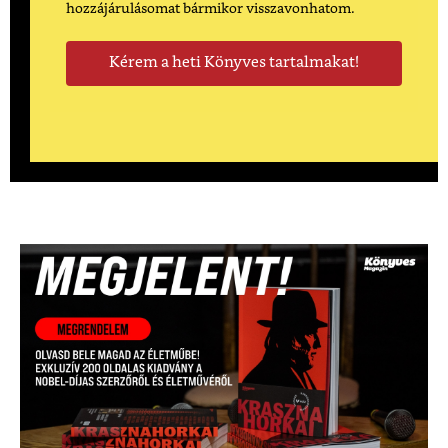
hozzájárulásomat bármikor visszavonhatom.