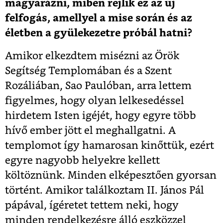
magyarázni, miben rejlik ez az új
felfogás, amellyel a mise során és az
életben a gyülekezetre próbál hatni?
Amikor elkezdtem misézni az Örök
Segítség Templomában és a Szent
Rozáliában, Sao Paulóban, arra lettem
figyelmes, hogy olyan lelkesedéssel
hirdetem Isten igéjét, hogy egyre több
hívő ember jött el meghallgatni. A
templomot így hamarosan kinőttük, ezért
egyre nagyobb helyekre kellett
költöznünk. Minden elképesztően gyorsan
történt. Amikor találkoztam II. János Pál
pápával, ígéretet tettem neki, hogy
minden rendelkezésre álló eszközzel