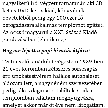
nagysikerű író: végzett tornatanár, aki CD-
ket és DVD-ket is kiad; könyvének
bevételéből pedig egy 100 ezer fő
befogadására alkalmas templomot építtet.
Az
Agapé
magyarul a XXI. Század Kiadó
gondozásában jelenik meg.
Hogyan lépett a papi hivatás útjára?
Testnevelő tanárként végeztem 1989-ben.
21 éves koromban kétszeres sorscsapás
ért: unokatestvérem halálos autóbaleset
áldozata lett, a nagynéném szervezetében
pedig rákos daganatot találtak. Csak a
templomban találtam megnyugvásra,
amelyet akkor már öt éve nem látogattam.