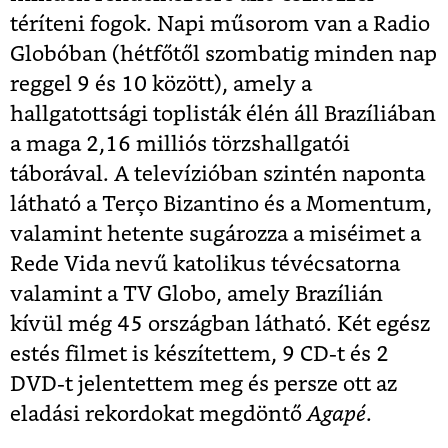
téríteni fogok. Napi műsorom van a Radio
Globóban (hétfőtől szombatig minden nap
reggel 9 és 10 között), amely a
hallgatottsági toplisták élén áll Brazíliában
a maga 2,16 milliós törzshallgatói
táborával. A televízióban szintén naponta
látható a Terço Bizantino és a Momentum,
valamint hetente sugározza a miséimet a
Rede Vida nevű katolikus tévécsatorna
valamint a TV Globo, amely Brazílián
kívül még 45 országban látható. Két egész
estés filmet is készítettem, 9 CD-t és 2
DVD-t jelentettem meg és persze ott az
eladási rekordokat megdöntő
Agapé
.