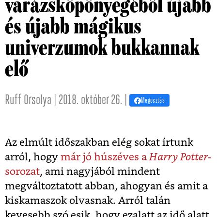
varázsköpönyegéből újabb
és újabb mágikus
univerzumok bukkannak
elő
Ruff Orsolya | 2018. október 26. |
Megosztás
Az elmúlt időszakban elég sokat írtunk
arról, hogy
már jó húszéves a
Harry Potter
-
sorozat
, ami nagyjából mindent
megváltoztatott abban, ahogyan és amit a
kiskamaszok olvasnak. Arról talán
kevesebb szó esik, hogy ezalatt az idő alatt