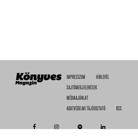
IMPRESSZUM
HÍRLEVÉL
SAJTÓMEGJELENÉSEK
MÉDIAAJÁNLAT
ADATVÉDELMI TÁJÉKOZTATÓ
RSS