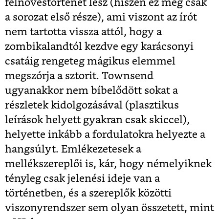
felnövéstörténet lesz (hiszen ez még csak
a sorozat első része), ami viszont az írót
nem tartotta vissza attól, hogy a
zombikalandtól kezdve egy karácsonyi
csatáig rengeteg mágikus elemmel
megszórja a sztorit. Townsend
ugyanakkor nem bíbelődött sokat a
részletek kidolgozásával (plasztikus
leírások helyett gyakran csak skiccel),
helyette inkább a fordulatokra helyezte a
hangsúlyt. Emlékezetesek a
mellékszereplői is, kár, hogy némelyiknek
tényleg csak jelenési ideje van a
történetben, és a szereplők közötti
viszonyrendszer sem olyan összetett, mint