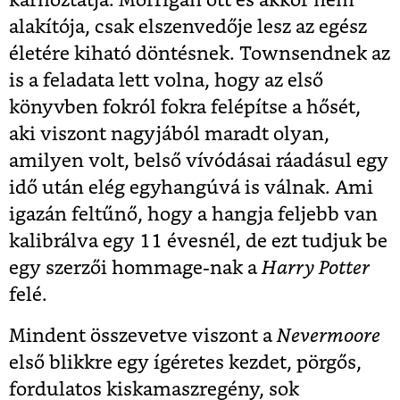
kárhoztatja. Morrigan ott és akkor nem
alakítója, csak elszenvedője lesz az egész
életére kiható döntésnek. Townsendnek az
is a feladata lett volna, hogy az első
könyvben fokról fokra felépítse a hősét,
aki viszont nagyjából maradt olyan,
amilyen volt, belső vívódásai ráadásul egy
idő után elég egyhangúvá is válnak. Ami
igazán feltűnő, hogy a hangja feljebb van
kalibrálva egy 11 évesnél, de ezt tudjuk be
egy szerzői hommage-nak a
Harry Potter
felé.
Mindent összevetve viszont a
Nevermoore
első blikkre egy ígéretes kezdet, pörgős,
fordulatos kiskamaszregény, sok