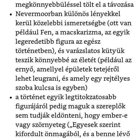
megkönnyebbüléssel tölt el a távozása
Nevermoorban különös lényekkel
kerül közelebbi ismeretségbe (ott van
például Fen, a macskarizma, az egyik
legeredetibb figura az egész
történetben), és varázslatos kütyük
teszik könnyebbé az életét (például az
ernyő, amellyel épületek tetejéről
lehet leugrani, és amely egy rejtélyes
szoba kulcsa is egyben)
a történet egyik legtitokzatosabb
figurájáról pedig maguk a szereplők
sem tudják eldönteni, hogy ember-e
vagy szörnyeteg („Egyesek szerint
kifordult önmagából, és a benne lévő