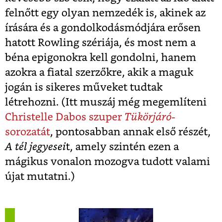
felnőtt egy olyan nemzedék is, akinek az
írására és a gondolkodásmódjára erősen
hatott Rowling szériája, és most nem a
béna epigonokra kell gondolni, hanem
azokra a fiatal szerzőkre, akik a maguk
jogán is sikeres műveket tudtak
létrehozni. (Itt muszáj még megemlíteni
Christelle Dabos szuper
Tükörjáró
-
sorozatát
, pontosabban annak első részét,
A tél jegyesei
t, amely szintén ezen a
mágikus vonalon mozogva tudott valami
újat mutatni.)