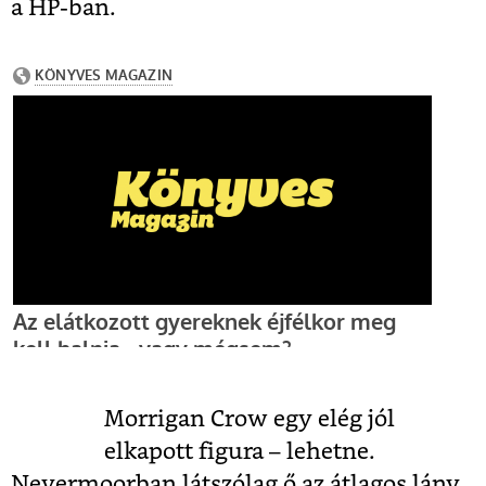
a HP-ban.
Morrigan Crow egy elég jól
elkapott figura – lehetne.
Nevermoorban látszólag ő az átlagos lány,