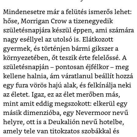
Mindenesetre már a felütés ismerős lehet:
hőse, Morrigan Crow a tizenegyedik
születésnapjára készül éppen, ami számára
nagy eséllyel az utolsó is. Elátkozott
gyermek, és történjen bármi gikszer a
környezetében, őt teszik érte felelőssé. A
születésnapján – pontosan éjfélkor – meg
kellene halnia, ám váratlanul beállít hozzá
egy fura vörös hajú alak, és felkínálja neki
az életet. Igaz, ez az élet merőben más,
mint amit eddig megszokott: elkerül egy
másik dimenzióba, egy Nevermoor nevű
helyre, ott is a Deukalión nevű hotelbe,
amely tele van titokzatos szobákkal és