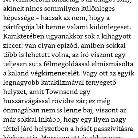
akinek nincs semmilyen különleges
képessége – hacsak az nem, hogy a
pártfogója lát benne valami különlegeset.
Karakterében ugyanakkor sok a kihagyott
ziccer: van olyan epizód, amiben sokkal
több is lehetett volna, az író viszont egy
teljesen suta félmegoldással elmismásolta
a kaland végkimenetelét. Vagy ott az egyik
legnagyobb kataklizmával fenyegető
helyzet, amit Townsend egy
huszárvágással rövidre zár; ez még
önmagában nem is lenne baj, viszont az
már sokkal inkább, hogy egy ilyen nagy
téttel járó helyzetben a hősét passzivitásra