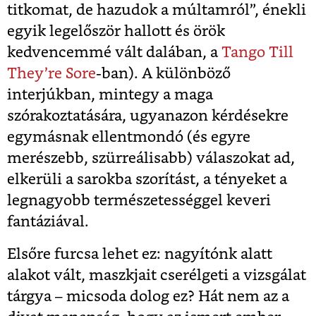
titkomat, de hazudok a múltamról”, énekli
egyik legelőször hallott és örök
kedvencemmé vált dalában, a
Tango Till
They’re Sore
-ban). A különböző
interjúkban, mintegy a maga
szórakoztatására, ugyanazon kérdésekre
egymásnak ellentmondó (és egyre
merészebb, szürreálisabb) válaszokat ad,
elkerüli a sarokba szorítást, a tényeket a
legnagyobb természetességgel keveri
fantáziával.
Elsőre furcsa lehet ez: nagyítónk alatt
alakot vált, maszkjait cserélgeti a vizsgálat
tárgya – micsoda dolog ez? Hát nem az a