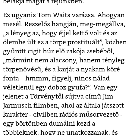
belakja magát a fejünkben.
Ez ugyanis Tom Waits varázsa. Ahogyan
mesél. Reszelős hangján, meg-megállva,
„a lényeg az, hogy éjjel kettő volt és az
ölembe ült ez a törpe prostituált”, közben
gyűrött cigit húz elő zakója zsebéből,
„mármint nem alacsony, hanem tényleg
törpenövésű, és a karját a nyakam köré
fonta – hmmm, figyelj, nincs nálad
véletlenül egy doboz gyufa?”. Van egy
jelenet a Törvénytől sújtva című Jim
Jarmusch filmben, ahol az általa játszott
karakter - civilben rádiós műsorvezető -
egy börtönben dumálni kezd a
többieknek, hogy ne unatkozzanak, és