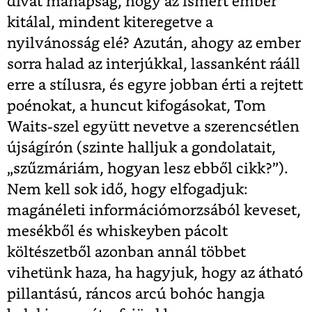
divat manapság, hogy az ismert ember
kitálal, mindent kiteregetve a
nyilvánosság elé? Azután, ahogy az ember
sorra halad az interjúkkal, lassanként rááll
erre a stílusra, és egyre jobban érti a rejtett
poénokat, a huncut kifogásokat, Tom
Waits-szel együtt nevetve a szerencsétlen
újságírón (szinte halljuk a gondolatait,
„szűzmáriám, hogyan lesz ebből cikk?”).
Nem kell sok idő, hogy elfogadjuk:
magánéleti információmorzsából keveset,
mesékből és whiskeyben pácolt
költészetből azonban annál többet
vihetünk haza, ha hagyjuk, hogy az átható
pillantású, ráncos arcú bohóc hangja