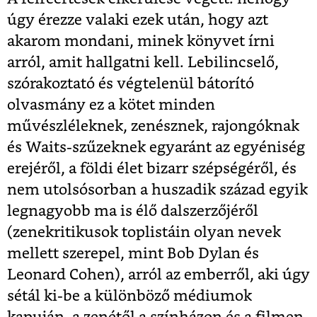
úgy érezze valaki ezek után, hogy azt
akarom mondani, minek könyvet írni
arról, amit hallgatni kell. Lebilincselő,
szórakoztató és végtelenül bátorító
olvasmány ez a kötet minden
művészléleknek, zenésznek, rajongóknak
és Waits-szűzeknek egyaránt az egyéniség
erejéről, a földi élet bizarr szépségéről, és
nem utolsósorban a huszadik század egyik
legnagyobb ma is élő dalszerzőjéről
(zenekritikusok toplistáin olyan nevek
mellett szerepel, mint Bob Dylan és
Leonard Cohen), arról az emberről, aki úgy
sétál ki-be a különböző médiumok