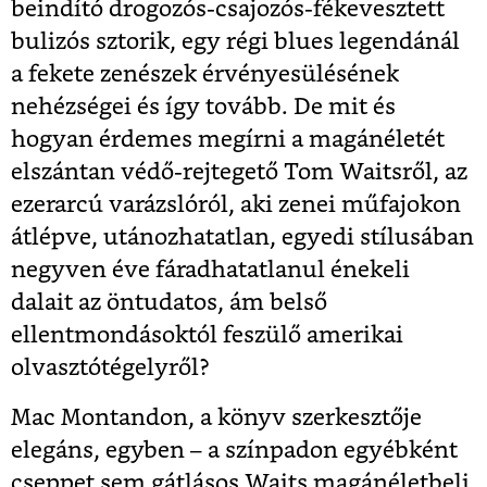
beindító drogozós-csajozós-fékevesztett
bulizós sztorik, egy régi blues legendánál
a fekete zenészek érvényesülésének
nehézségei és így tovább. De mit és
hogyan érdemes megírni a magánéletét
elszántan védő-rejtegető Tom Waitsről, az
ezerarcú varázslóról, aki zenei műfajokon
átlépve, utánozhatatlan, egyedi stílusában
negyven éve fáradhatatlanul énekeli
dalait az öntudatos, ám belső
ellentmondásoktól feszülő amerikai
olvasztótégelyről?
Mac Montandon, a könyv szerkesztője
elegáns, egyben – a színpadon egyébként
cseppet sem gátlásos Waits magánéletbeli