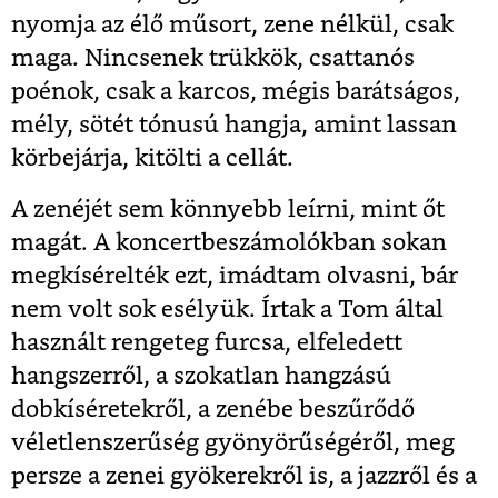
nyomja az élő műsort, zene nélkül, csak
maga. Nincsenek trükkök, csattanós
poénok, csak a karcos, mégis barátságos,
mély, sötét tónusú hangja, amint lassan
körbejárja, kitölti a cellát.
A zenéjét sem könnyebb leírni, mint őt
magát. A koncertbeszámolókban sokan
megkísérelték ezt, imádtam olvasni, bár
nem volt sok esélyük. Írtak a Tom által
használt rengeteg furcsa, elfeledett
hangszerről, a szokatlan hangzású
dobkíséretekről, a zenébe beszűrődő
véletlenszerűség gyönyörűségéről, meg
persze a zenei gyökerekről is, a jazzről és a