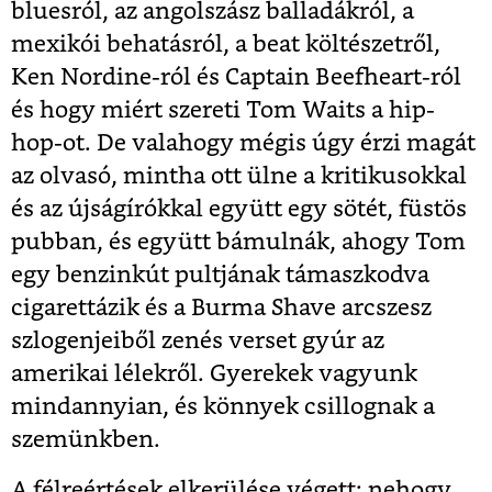
bluesról, az angolszász balladákról, a
mexikói behatásról, a beat költészetről,
Ken Nordine-ról és Captain Beefheart-ról
és hogy miért szereti Tom Waits a hip-
hop-ot. De valahogy mégis úgy érzi magát
az olvasó, mintha ott ülne a kritikusokkal
és az újságírókkal együtt egy sötét, füstös
pubban, és együtt bámulnák, ahogy Tom
egy benzinkút pultjának támaszkodva
cigarettázik és a Burma Shave arcszesz
szlogenjeiből zenés verset gyúr az
amerikai lélekről. Gyerekek vagyunk
mindannyian, és könnyek csillognak a
szemünkben.
A félreértések elkerülése végett: nehogy