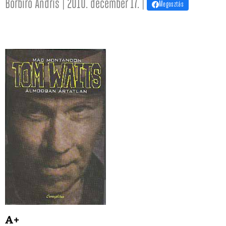
Borbíró Andris | 2010. december 17. |
Megosztás
A+