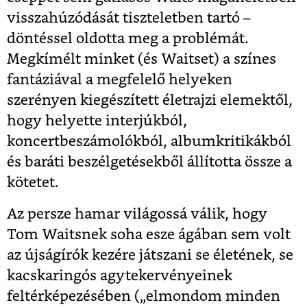
visszahúzódását tiszteletben tartó –
döntéssel oldotta meg a problémát.
Megkímélt minket (és Waitset) a színes
fantáziával a megfelelő helyeken
szerényen kiegészített életrajzi elemektől,
hogy helyette interjúkból,
koncertbeszámolókból, albumkritikákból
és baráti beszélgetésekből állította össze a
kötetet.
Az persze hamar világossá válik, hogy
Tom Waitsnek soha esze ágában sem volt
az újságírók kezére játszani se életének, se
kacskaringós agytekervényeinek
feltérképezésében („elmondom minden