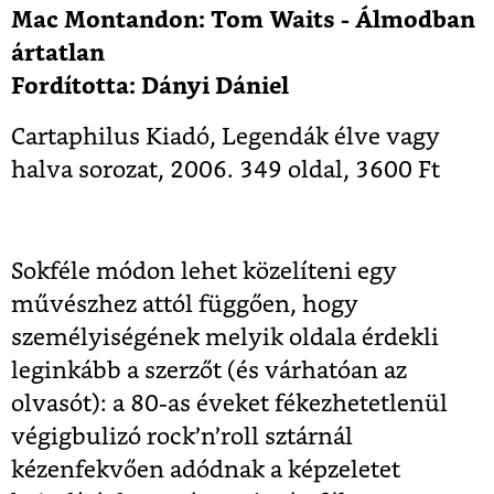
Mac Montandon: Tom Waits - Álmodban
ártatlan
Fordította: Dányi Dániel
Cartaphilus Kiadó, Legendák élve vagy
halva sorozat, 2006. 349 oldal, 3600 Ft
Sokféle módon lehet közelíteni egy
művészhez attól függően, hogy
személyiségének melyik oldala érdekli
leginkább a szerzőt (és várhatóan az
olvasót): a 80-as éveket fékezhetetlenül
végigbulizó rock’n’roll sztárnál
kézenfekvően adódnak a képzeletet