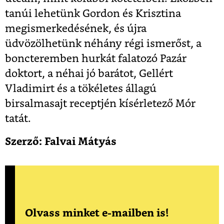
tanúi lehetünk Gordon és Krisztina
megismerkedésének, és újra
üdvözölhetünk néhány régi ismerőst, a
boncteremben hurkát falatozó Pazár
doktort, a néhai jó barátot, Gellért
Vladimirt és a tökéletes állagú
birsalmasajt receptjén kísérletező Mór
tatát.
Szerző: Falvai Mátyás
Olvass minket e-mailben is!