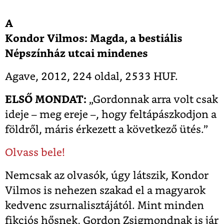
A
Kondor Vilmos: Magda, a bestiális
Népszínház utcai mindenes
Agave, 2012, 224 oldal, 2533 HUF.
ELSŐ MONDAT:
„Gordonnak arra volt csak
ideje – meg ereje –, hogy feltápászkodjon a
földről, máris érkezett a következő ütés.”
Olvass bele!
Nemcsak az olvasók, úgy látszik, Kondor
Vilmos is nehezen szakad el a magyarok
kedvenc zsurnalisztájától. Mint minden
fikciós hősnek, Gordon Zsigmondnak is jár