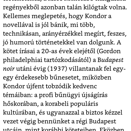
regényekből azonban talán kilógtak volna.
Kellemes meglepetés, hogy Kondor a
novellával is jól bánik, mi több,
technikásan, arányérzékkel megírt, feszes,
jó humorú történetekkel van dolgunk. A
kötet írásai a 20-as évek elejétől (Gordon
philadelphiai tartózkodásától) a B
udapest
noir
utáni évig (1937) villantanak fel egy-
egy érdekesebb bűnesetet, miközben
Kondor újfent tobzódik kedvenc
témáiban: a profi bűnügyi újságírás
hőskorában, a korabeli populáris
kultúrában, és ugyanazzal a biztos kézzel
vezet végig bennünket a régi Budapest
utcáin, mint korábbi köteteiben. Eközben