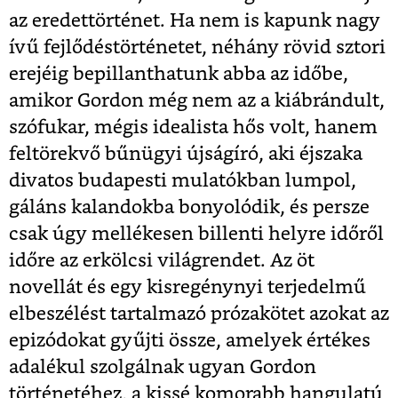
az eredettörténet. Ha nem is kapunk nagy
ívű fejlődéstörténetet, néhány rövid sztori
erejéig bepillanthatunk abba az időbe,
amikor Gordon még nem az a kiábrándult,
szófukar, mégis idealista hős volt, hanem
feltörekvő bűnügyi újságíró, aki éjszaka
divatos budapesti mulatókban lumpol,
gáláns kalandokba bonyolódik, és persze
csak úgy mellékesen billenti helyre időről
időre az erkölcsi világrendet. Az öt
novellát és egy kisregénynyi terjedelmű
elbeszélést tartalmazó prózakötet azokat az
epizódokat gyűjti össze, amelyek értékes
adalékul szolgálnak ugyan Gordon
történetéhez, a kissé komorabb hangulatú