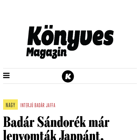
NAGY
INTERJÚ
BADÁR
JAFFA
Badár Sándorék már
lenyomták Jappánt,