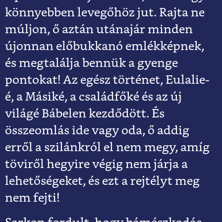
könnyebben levegőhöz jut. Rajta ne
múljon, ő aztán utánajár minden
újonnan előbukkanó emlékképnek,
és megtalálja bennük a gyenge
pontokat! Az egész történet, Eulalie-
é, a Másiké, a családfőké és az új
világé Bábelen kezdődött. És
összeomlás ide vagy oda, ő addig
erről a szilánkról el nem megy, amíg
töviről hegyire végig nem járja a
lehetőségeket, és ezt a rejtélyt meg
nem fejti!