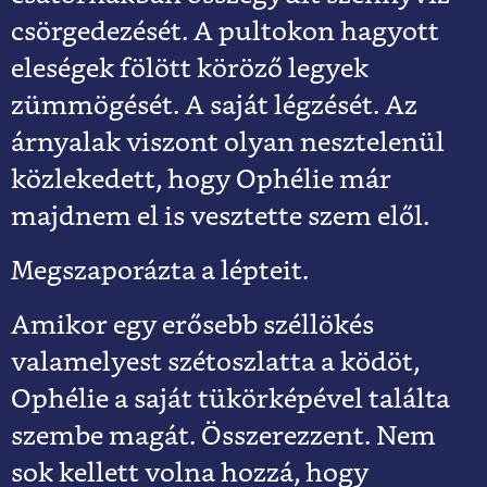
csörgedezését. A pultokon hagyott
eleségek fölött köröző legyek
zümmögését. A saját légzését. Az
árnyalak viszont olyan nesztelenül
közlekedett, hogy Ophélie már
majdnem el is vesztette szem elől.
Megszaporázta a lépteit.
Amikor egy erősebb széllökés
valamelyest szétoszlatta a ködöt,
Ophélie a saját tükörképével találta
szembe magát. Összerezzent. Nem
sok kellett volna hozzá, hogy