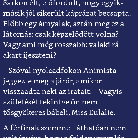
Sarkon élt, előfordult, hogy egyik-
másik jól sikerült káprázat becsapta.
Előbb egy árnyalak, aztán meg ez a
látomás: csak képzelődött volna?
Vagy ami még rosszabb: valaki rá
akart ijeszteni?
– Szóval nyolcadfokon Animista –
jegyezte meg a járőr, amikor
visszaadta neki az iratait. – Vagyis
születését tekintve ön nem
tősgyökeres bábeli, Miss Eulalie.
A férfinak szemmel láthatóan nem