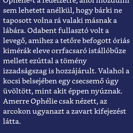
Ophélie-t a fedélzetre, ahol mozdulni
sem lehetett anélkül, hogy bárki ne
taposott volna rá valaki másnak a
lábára. Odabent fullasztó volt a
levegő, amihez a tetőre befogott óriás
kimérák eleve orrfacsaró istállóbűze
mellett ezúttal a tömény
izzadságszag is hozzájárult. Valahol a
kocsi belsejében egy csecsemő úgy
üvöltött, mint akit éppen nyúznak.
Amerre Ophélie csak nézett, az
arcokon ugyanazt a zavart kifejezést
látta.