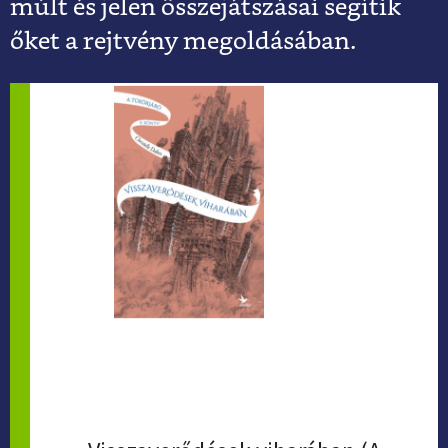
múlt és jelen összejátszásai segítik
őket a rejtvény megoldásában.
CHRISTELLE DABOS