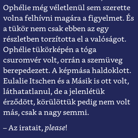
Ophélie még véletlenül sem szerette
volna felhívni magára a figyelmet. És
a tükör nem csak ebben az egy
részletben torzította el a valóságot.
Ophélie tükörképén a tóga
csuromvér volt, orrán a szemüveg
berepedezett. A képmása haldoklott.
Eulalie Itschen és a Másik is ott volt,
láthatatlanul, de a jelenlétük
érződött, körülöttük pedig nem volt
más, csak a nagy semmi.
– Az iratait,
please
!