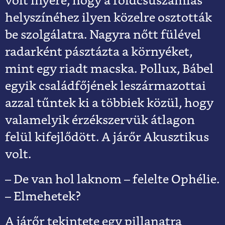
volt ínyére, hogy a földcsuszamlás
helyszínéhez ilyen közelre osztották
be szolgálatra. Nagyra nőtt fülével
radarként pásztázta a környéket,
mint egy riadt macska. Pollux, Bábel
egyik családfőjének leszármazottai
azzal tűntek ki a többiek közül, hogy
valamelyik érzékszervük átlagon
felül kifejlődött. A járőr Akusztikus
volt.
– De van hol laknom – felelte Ophélie.
– Elmehetek?
A járőr tekintete egy pillanatra