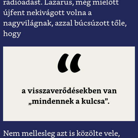
rádióadást. Lazarus, még mielőtt
újfent nekivágott volna a
nagyvilágnak, azzal búcsúzott tőle,
hogy
a visszaverődésekben van
„mindennek a kulcsa”.
Nem mellesleg azt is közölte vele,