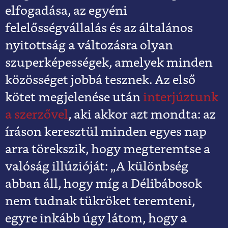
elfogadása, az egyéni
felelősségvállalás és az általános
nyitottság a változásra olyan
szuperképességek, amelyek minden
közösséget jobbá tesznek. Az első
kötet megjelenése után
interjúztunk
a szerzővel
, aki akkor azt mondta: az
íráson keresztül minden egyes nap
arra törekszik, hogy megteremtse a
valóság illúzióját: „A különbség
abban áll, hogy míg a Délibábosok
nem tudnak tükröket teremteni,
egyre inkább úgy látom, hogy a