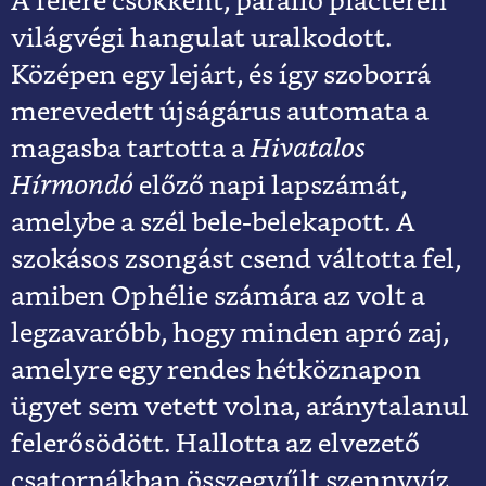
A felére csökkent, párálló piactéren
világvégi hangulat uralkodott.
Középen egy lejárt, és így szoborrá
merevedett újságárus automata a
magasba tartotta a
Hivatalos
Hírmondó
előző napi lapszámát,
amelybe a szél bele-belekapott. A
szokásos zsongást csend váltotta fel,
amiben Ophélie számára az volt a
legzavaróbb, hogy minden apró zaj,
amelyre egy rendes hétköznapon
ügyet sem vetett volna, aránytalanul
felerősödött. Hallotta az elvezető
csatornákban összegyűlt szennyvíz