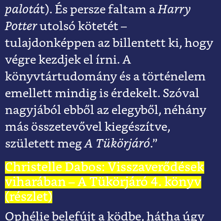
palotá
t). És persze faltam a
Harry
Potter
utolsó kötetét –
tulajdonképpen az billentett ki, hogy
végre kezdjek el írni. A
könyvtártudomány és a történelem
emellett mindig is érdekelt. Szóval
nagyjából ebből az elegyből, néhány
más összetevővel kiegészítve,
született meg
A Tükörjáró
.”
Christelle Dabos: Visszaverődések
viharában – A Tükörjáró 4. könyv
(részlet)
Ophélie belefújt a ködbe, hátha úgy