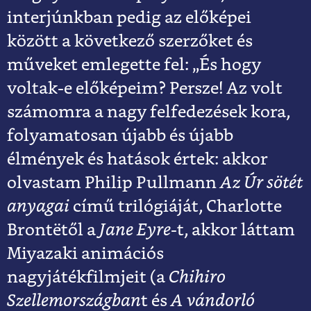
interjúnkban pedig az előképei
között a következő szerzőket és
műveket emlegette fel: „És hogy
voltak-e előképeim? Persze! Az volt
számomra a nagy felfedezések kora,
folyamatosan újabb és újabb
élmények és hatások értek: akkor
olvastam Philip Pullmann
Az Úr sötét
anyagai
című trilógiáját, Charlotte
Brontëtől a
Jane Eyre
-t, akkor láttam
Miyazaki animációs
nagyjátékfilmjeit (a
Chihiro
Szellemországban
t és
A vándorló