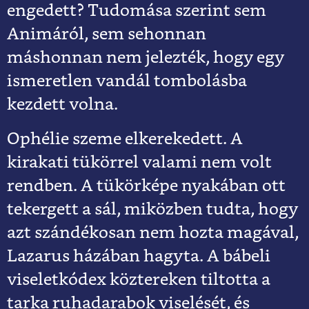
engedett? Tudomása szerint sem
Animáról, sem sehonnan
máshonnan nem jelezték, hogy egy
ismeretlen vandál tombolásba
kezdett volna.
Ophélie szeme elkerekedett. A
kirakati tükörrel valami nem volt
rendben. A tükörképe nyakában ott
tekergett a sál, miközben tudta, hogy
azt szándékosan nem hozta magával,
Lazarus házában hagyta. A bábeli
viseletkódex köztereken tiltotta a
tarka ruhadarabok viselését, és