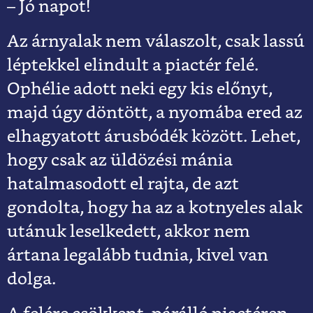
– Jó napot!
Az árnyalak nem válaszolt, csak lassú
léptekkel elindult a piactér felé.
Ophélie adott neki egy kis előnyt,
majd úgy döntött, a nyomába ered az
elhagyatott árusbódék között. Lehet,
hogy csak az üldözési mánia
hatalmasodott el rajta, de azt
gondolta, hogy ha az a kotnyeles alak
utánuk leselkedett, akkor nem
ártana legalább tudnia, kivel van
dolga.