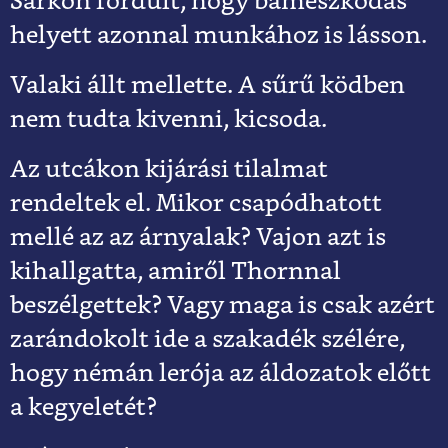
Sarkon fordult, hogy bámészkodás
helyett azonnal munkához is lásson.
Valaki állt mellette. A sűrű ködben
nem tudta kivenni, kicsoda.
Az utcákon kijárási tilalmat
rendeltek el. Mikor csapódhatott
mellé az az árnyalak? Vajon azt is
kihallgatta, amiről Thornnal
beszélgettek? Vagy maga is csak azért
zarándokolt ide a szakadék szélére,
hogy némán lerója az áldozatok előtt
a kegyeletét?