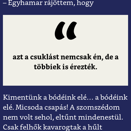
– Egyhamar rájöttem, hogy
azt a csuklást nemcsak én, de a
többiek is érezték.
Kimentünk a bódéink elé… a bódéink
elé. Micsoda csapás! A szomszédom
nem volt sehol, eltűnt mindenestül.
Csak felhők kavarogtak a hűlt