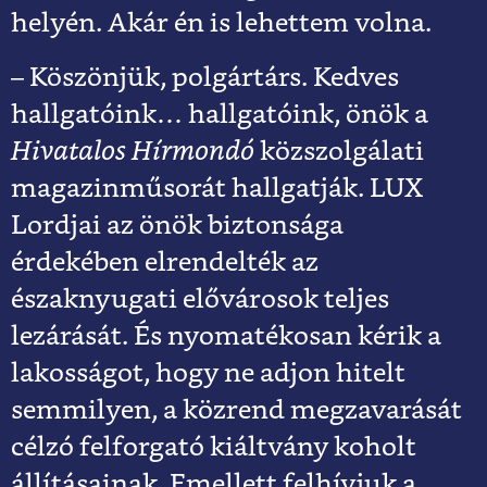
helyén. Akár én is lehettem volna.
– Köszönjük, polgártárs. Kedves
hallgatóink… hallgatóink, önök a
Hivatalos Hírmondó
közszolgálati
magazinműsorát hallgatják. LUX
Lordjai az önök biztonsága
érdekében elrendelték az
északnyugati elővárosok teljes
lezárását. És nyomatékosan kérik a
lakosságot, hogy ne adjon hitelt
semmilyen, a közrend megzavarását
célzó felforgató kiáltvány koholt
állításainak. Emellett felhívjuk a