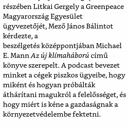
részében Litkai Gergely a Greenpeace
Magyarország Egyesület
ügyvezetőjét, Mező János Bálintot
kérdezte, a
beszélgetés
középpontjában Michael
E. Mann
Az ​új klímaháború
című
könyve szerepelt. A podcast bevezet
minket a cégek piszkos ügyeibe, hogy
miként és hogyan próbálták
áthárítani magukról a felelősséget, és
hogy miért is kéne a gazdaságnak a
környezetvédelembe fektetni.