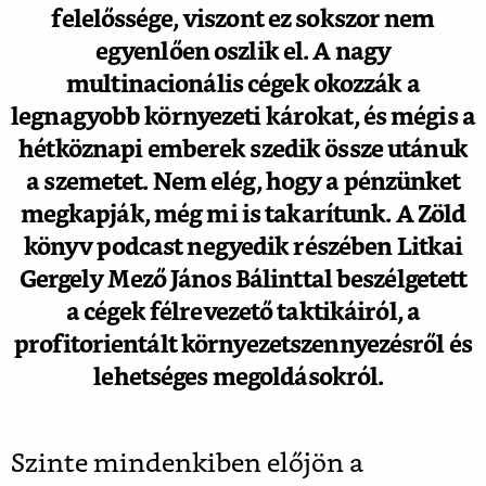
felelőssége, viszont ez sokszor nem
egyenlően oszlik el. A nagy
multinacionális cégek okozzák a
legnagyobb környezeti károkat, és mégis a
hétköznapi emberek szedik össze utánuk
a szemetet. Nem elég, hogy a pénzünket
megkapják, még mi is takarítunk. A Zöld
könyv podcast negyedik részében Litkai
Gergely Mező János Bálinttal beszélgetett
a cégek félrevezető taktikáiról, a
profitorientált környezetszennyezésről és
lehetséges megoldásokról.
Szinte mindenkiben előjön a