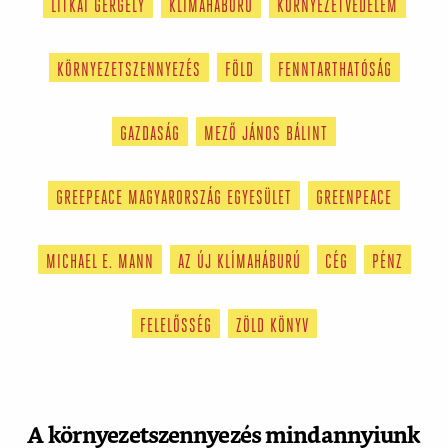
LITKAI GERGELY
KLÍMAHÁBORÚ
KÖRNYEZETVÉDELEM
KÖRNYEZETSZENNYEZÉS
FÖLD
FENNTARTHATÓSÁG
GAZDASÁG
MEZŐ JÁNOS BÁLINT
GREEPEACE MAGYARORSZÁG EGYESÜLET
GREENPEACE
MICHAEL E. MANN
AZ ÚJ KLÍMAHÁBURÚ
CÉG
PÉNZ
FELELŐSSÉG
ZÖLD KÖNYV
A környezetszennyezés mindannyiunk