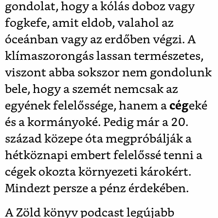
gondolat, hogy a kólás doboz vagy
fogkefe, amit eldob, valahol az
óceánban vagy az erdőben végzi. A
klímaszorongás lassan természetes,
viszont abba sokszor nem gondolunk
bele, hogy a szemét nemcsak az
egyének felelőssége, hanem a
cég
eké
és a kormányoké. Pedig már a 20.
század közepe óta megpróbálják a
hétköznapi embert felelőssé tenni a
cégek okozta környezeti károkért.
Mindezt persze a pénz érdekében.
A Zöld könyv podcast legújabb