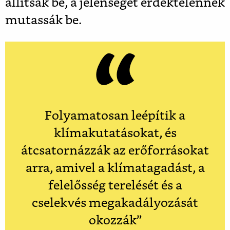
állítsák be, a jelenséget érdektelennek
mutassák be.
Folyamatosan leépítik a
klímakutatásokat, és
átcsatornázzák az erőforrásokat
arra, amivel a klímatagadást, a
felelősség terelését és a
cselekvés megakadályozását
okozzák”