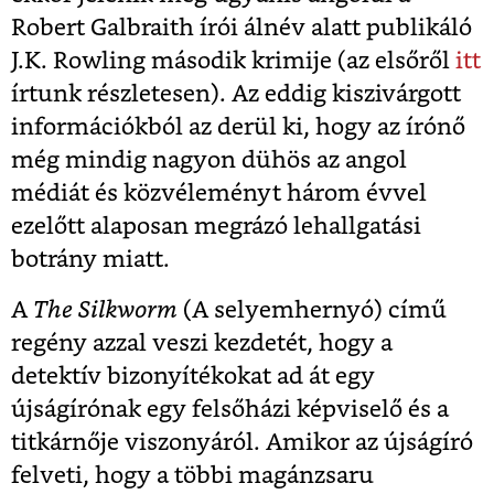
Robert Galbraith írói álnév alatt publikáló
J.K. Rowling második krimije (az elsőről
itt
írtunk részletesen). Az eddig kiszivárgott
információkból az derül ki, hogy az írónő
még mindig nagyon dühös az angol
médiát és közvéleményt három évvel
ezelőtt alaposan megrázó lehallgatási
botrány miatt.
A
The Silkworm
(A selyemhernyó) című
regény azzal veszi kezdetét, hogy a
detektív bizonyítékokat ad át egy
újságírónak egy felsőházi képviselő és a
titkárnője viszonyáról. Amikor az újságíró
felveti, hogy a többi magánzsaru