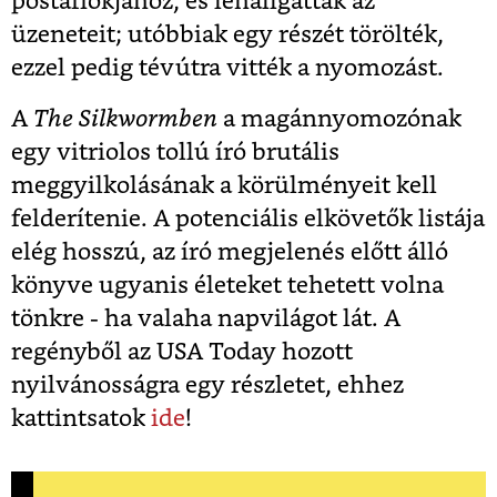
postafiókjához, és lehallgatták az
üzeneteit; utóbbiak egy részét törölték,
ezzel pedig tévútra vitték a nyomozást.
A
The Silkwormben
a magánnyomozónak
egy vitriolos tollú író brutális
meggyilkolásának a körülményeit kell
felderítenie. A potenciális elkövetők listája
elég hosszú, az író megjelenés előtt álló
könyve ugyanis életeket tehetett volna
tönkre - ha valaha napvilágot lát. A
regényből az USA Today hozott
nyilvánosságra egy részletet, ehhez
kattintsatok
ide
!