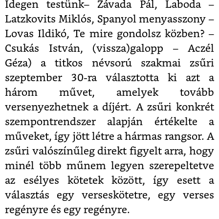
Idegen testünk– Závada Pál, Laboda –
Latzkovits Miklós, Spanyol menyasszony –
Lovas Ildikó, Te mire gondolsz közben? –
Csukás István, (vissza)galopp – Aczél
Géza) a titkos névsorú szakmai zsűri
szeptember 30-ra választotta ki azt a
három művet, amelyek tovább
versenyezhetnek a díjért. A zsűri konkrét
szempontrendszer alapján értékelte a
műveket, így jött létre a hármas rangsor. A
zsűri valószínűleg direkt figyelt arra, hogy
minél több műnem legyen szerepeltetve
az esélyes kötetek között, így esett a
választás egy verseskötetre, egy verses
regényre és egy regényre.