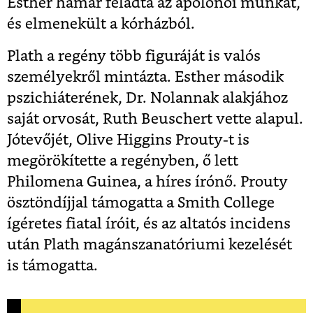
Esther hamar feladta az ápolónői munkát,
és elmenekült a kórházból.
Plath a regény több figuráját is valós
személyekről mintázta. Esther második
pszichiáterének, Dr. Nolannak alakjához
saját orvosát, Ruth Beuschert vette alapul.
Jótevőjét, Olive Higgins Prouty-t is
megörökítette a regényben, ő lett
Philomena Guinea, a híres írónő. Prouty
ösztöndíjjal támogatta a Smith College
ígéretes fiatal íróit, és az altatós incidens
után Plath magánszanatóriumi kezelését
is támogatta.