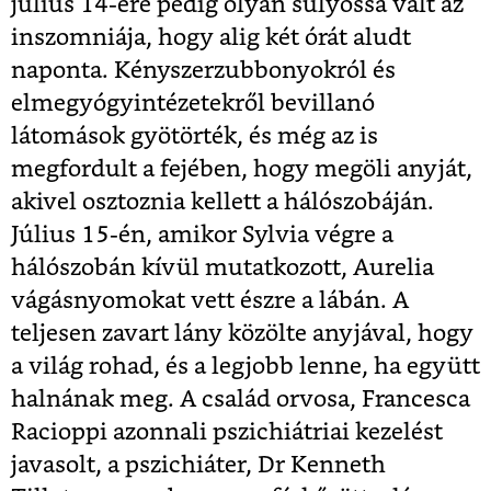
július 14-ére pedig olyan súlyossá vált az
inszomniája, hogy alig két órát aludt
naponta. Kényszerzubbonyokról és
elmegyógyintézetekről bevillanó
látomások gyötörték, és még az is
megfordult a fejében, hogy megöli anyját,
akivel osztoznia kellett a hálószobáján.
Július 15-én, amikor Sylvia végre a
hálószobán kívül mutatkozott, Aurelia
vágásnyomokat vett észre a lábán. A
teljesen zavart lány közölte anyjával, hogy
a világ rohad, és a legjobb lenne, ha együtt
halnának meg. A család orvosa, Francesca
Racioppi azonnali pszichiátriai kezelést
javasolt, a pszichiáter, Dr Kenneth