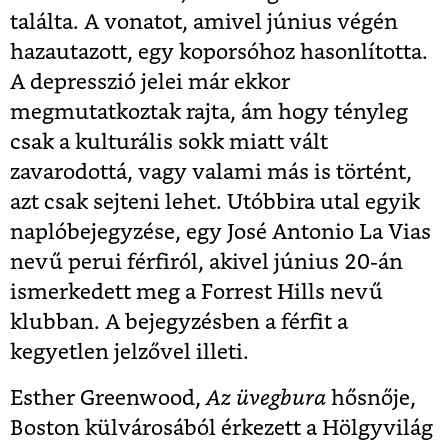
találta. A vonatot, amivel június végén
hazautazott, egy koporsóhoz hasonlította.
A depresszió jelei már ekkor
megmutatkoztak rajta, ám hogy tényleg
csak a kulturális sokk miatt vált
zavarodottá, vagy valami más is történt,
azt csak sejteni lehet. Utóbbira utal egyik
naplóbejegyzése, egy José Antonio La Vias
nevű perui férfiról, akivel június 20-án
ismerkedett meg a Forrest Hills nevű
klubban. A bejegyzésben a férfit a
kegyetlen jelzővel illeti.
Esther Greenwood,
Az üvegbura
hősnője,
Boston külvárosából érkezett a Hölgyvilág