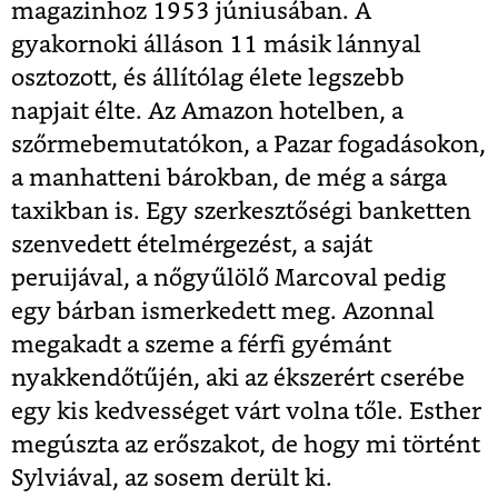
magazinhoz 1953 júniusában. A
gyakornoki álláson 11 másik lánnyal
osztozott, és állítólag élete legszebb
napjait élte. Az Amazon hotelben, a
szőrmebemutatókon, a Pazar fogadásokon,
a manhatteni bárokban, de még a sárga
taxikban is. Egy szerkesztőségi banketten
szenvedett ételmérgezést, a saját
peruijával, a nőgyűlölő Marcoval pedig
egy bárban ismerkedett meg. Azonnal
megakadt a szeme a férfi gyémánt
nyakkendőtűjén, aki az ékszerért cserébe
egy kis kedvességet várt volna tőle. Esther
megúszta az erőszakot, de hogy mi történt
Sylviával, az sosem derült ki.