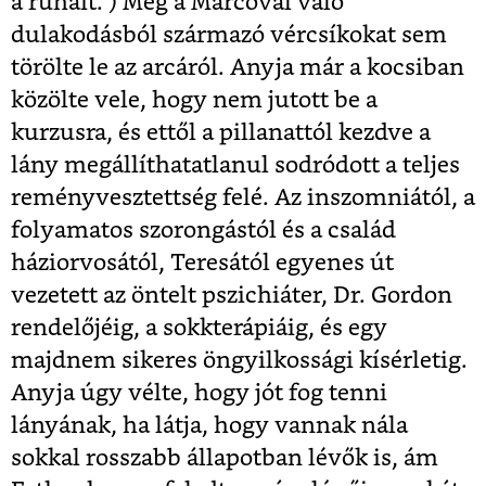
a ruháit. ) Még a Marcoval való
dulakodásból származó vércsíkokat sem
törölte le az arcáról. Anyja már a kocsiban
közölte vele, hogy nem jutott be a
kurzusra, és ettől a pillanattól kezdve a
lány megállíthatatlanul sodródott a teljes
reményvesztettség felé. Az inszomniától, a
folyamatos szorongástól és a család
háziorvosától, Teresától egyenes út
vezetett az öntelt pszichiáter, Dr. Gordon
rendelőjéig, a sokkterápiáig, és egy
majdnem sikeres öngyilkossági kísérletig.
Anyja úgy vélte, hogy jót fog tenni
lányának, ha látja, hogy vannak nála
sokkal rosszabb állapotban lévők is, ám