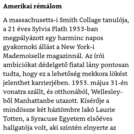
Amerikai rémálom
A massachusetts-i Smith Collage tanulója,
a 21 éves Sylvia Plath 1953-ban
megpályázott egy harminc napos
gyakornoki állást a New York-i
Mademoiselle magazinnál. Az írói
ambíciókat dédelgető fiatal lány pontosan
tudta, hogy ez a lehetőség mekkora lökést
jelenthet karrierjében. 1953. május 31-én
vonatra szállt, és otthonából, Wellesley-
ből Manhattanbe utazott. Kísérője a
mindössze két háztömbre lakó Laurie
Totten, a Syracuse Egyetem elsőéves
hallgatója volt, aki szintén elnyerte az