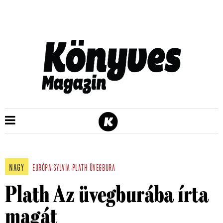
NAGY
EURÓPA
SYLVIA PLATH
ÜVEGBURA
Plath Az üvegburába írta
magát