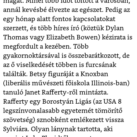
magát. Minél több időt töltött a városban,
annál kevésbé élvezte az egészet. Pedig az
egy hónap alatt fontos kapcsolatokat
szerzett, és több híres író (köztük Dylan
Thomas vagy Elizabeth Bowen) kézirata is
megfordult a kezében. Több
gyakornoktársával is összebarátkozott, de
az ő viselkedését többen is furcsának
találták. Betsy figuráját a Knoxban
(liberális művészeti főiskola Illinois-ban)
tanuló Janet Rafferty-ről mintázta.
Rafferty egy Borostyán Ligás (az USA 8
legszínvonalasabb egyetemét tömörítő
szövetség) sznobként emlékezett vissza
Sylviára. Olyan lánynak tartotta, aki