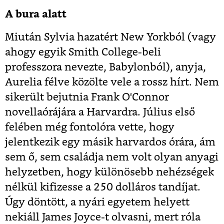
A bura alatt
Miután Sylvia hazatért New Yorkból (vagy
ahogy egyik Smith College-beli
professzora nevezte, Babylonból), anyja,
Aurelia félve közölte vele a rossz hírt. Nem
sikerült bejutnia Frank O'Connor
novellaórájára a Harvardra. Július első
felében még fontolóra vette, hogy
jelentkezik egy másik harvardos órára, ám
sem ő, sem családja nem volt olyan anyagi
helyzetben, hogy különösebb nehézségek
nélkül kifizesse a 250 dolláros tandíjat.
Úgy döntött, a nyári egyetem helyett
nekiáll James Joyce-t olvasni, mert róla