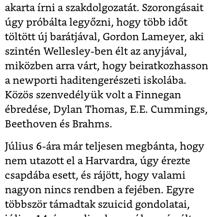
akarta írni a szakdolgozatát. Szorongásait
úgy próbálta legyőzni, hogy több időt
töltött új barátjával, Gordon Lameyer, aki
szintén Wellesley-ben élt az anyjával,
miközben arra várt, hogy beiratkozhasson
a newporti haditengerészeti iskolába.
Közös szenvedélyük volt a Finnegan
ébredése, Dylan Thomas, E.E. Cummings,
Beethoven és Brahms.
Július 6-ára már teljesen megbánta, hogy
nem utazott el a Harvardra, úgy érezte
csapdába esett, és rájött, hogy valami
nagyon nincs rendben a fejében. Egyre
többször támadtak szuicid gondolatai,