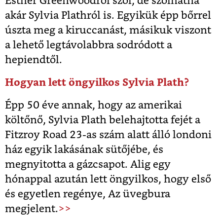
Esther Greenwoodról szól, de szólhatna
akár Sylvia Plathról is. Egyikük épp bőrrel
úszta meg a kiruccanást, másikuk viszont
a lehető legtávolabbra sodródott a
hepiendtől.
Hogyan lett öngyilkos Sylvia Plath?
Épp 50 éve annak, hogy az amerikai
költőnő, Sylvia Plath belehajtotta fejét a
Fitzroy Road 23-as szám alatt álló londoni
ház egyik lakásának sütőjébe, és
megnyitotta a gázcsapot. Alig egy
hónappal azután lett öngyilkos, hogy első
és egyetlen regénye, Az üvegbura
megjelent.
>>