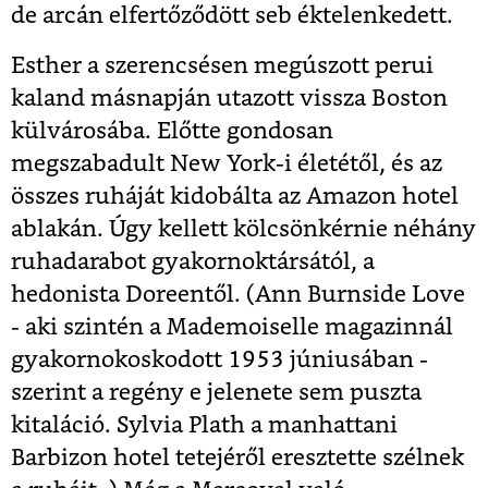
de arcán elfertőződött seb éktelenkedett.
Esther a szerencsésen megúszott perui
kaland másnapján utazott vissza Boston
külvárosába. Előtte gondosan
megszabadult New York-i életétől, és az
összes ruháját kidobálta az Amazon hotel
ablakán. Úgy kellett kölcsönkérnie néhány
ruhadarabot gyakornoktársától, a
hedonista Doreentől. (Ann Burnside Love
- aki szintén a Mademoiselle magazinnál
gyakornokoskodott 1953 júniusában -
szerint a regény e jelenete sem puszta
kitaláció. Sylvia Plath a manhattani
Barbizon hotel tetejéről eresztette szélnek