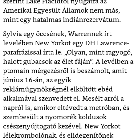
szerint Lake Placidtől nyugatra az
Amerikai Egyesült Államok nem más,
mint egy hatalmas indiánrezervátum.
Sylvia egy öccsének, Warrennek írt
levelében New Yorkot egy DH Lawrence-
parafrázissal írta le. „Olyan, mint ragyogó,
halott gubacsok az élet fáján”. A levélben a
ptomain mérgezésről is beszámolt, amit
június 16-án, az egyik
reklámügynökségnél elköltött ebéd
alkalmával szenvedett el. Mesélt arról a
napról is, amikor eltévedt a metróban, és
szembesült a nyomorék koldusok
csészenyújtogató kezével. New Yorkot
lélekrombolónak, és elidegenítőnek