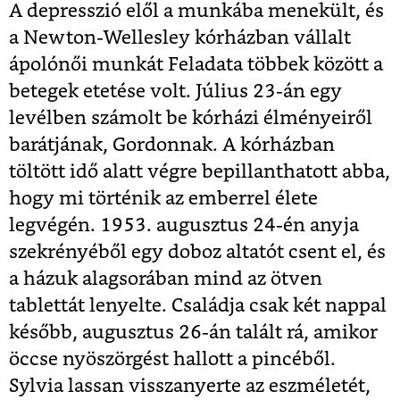
A depresszió elől a munkába menekült, és
a Newton-Wellesley kórházban vállalt
ápolónői munkát Feladata többek között a
betegek etetése volt. Július 23-án egy
levélben számolt be kórházi élményeiről
barátjának, Gordonnak. A kórházban
töltött idő alatt végre bepillanthatott abba,
hogy mi történik az emberrel élete
legvégén. 1953. augusztus 24-én anyja
szekrényéből egy doboz altatót csent el, és
a házuk alagsorában mind az ötven
tablettát lenyelte. Családja csak két nappal
később, augusztus 26-án talált rá, amikor
öccse nyöszörgést hallott a pincéből.
Sylvia lassan visszanyerte az eszméletét,