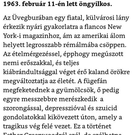
1963. február 11-én lett öngyilkos.
Az Üvegburában egy fiatal, külvárosi lány
érkezik nyári gyakorlatra a flancos New
York-i magazinhoz, ám az amerikai álom
helyett legrosszabb rémálmába csöppen.
Az ételmérgezéssel, épphogy megúszott
nemi erőszakkal, és teljes
kiábrándultsággal véget érő kaland örökre
megváltoztatja az életét. A fügefán
megfeketednek a gyümölcsök, ő pedig
egyre messzebbre merészkedik a
szorongással, depresszióval és szuicid
gondolatokkal kikövezett úton, amely a
tragikus vég felé vezet. Ez a történet