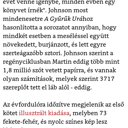
évet venne igénybe, minden évben egy
könyvet írnék". Johnson most
mindenesetre
A Gyűrűk Urá
hoz
hasonlította a sorozatot annyiban, hogy
mindkét esetben a meséléssel együtt
növekedett, burjánzott, és lett egyre
szerteágazóbb sztori. Johnson szerint a
regényciklusban Martin eddig több mint
1,8 millió szót vetett papírra, és vannak
olyan számítások, melyek szerint 3717
szereplőt tett el láb alól - eddig.
Az évfordulóra időzítve megjelenik az első
kötet
illusztrált kiadása
, melyben 73
fekete-fehér, és nyolc színes kép lesz