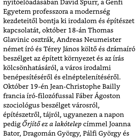
nyitóelőadásában David Spurr, a Genfi
Egyetem professzora a modernség
kezdeteitől bontja ki irodalom és építészet
kapcsolatát, október 18-án Thomas
Glavinic osztrák, Andreas Neumeister
német író és Térey János költő és drámaíró
beszélget az épített környezet és az írás
kölcsönhatásáról, a város irodalmi
benépesítéséről és elnéptelenítéséről.
Október 19-én Jean-Christophe Bailly
francia író-filozófussal Fáber Ágoston
szociológus beszélget városról,
építészetről, tájról, ugyanezen a napon
pedig
Őrjítő ez a lakótelep
címmel Joanna
Bator, Dragomán György, Pálfi György és