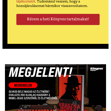
tájékoztatót
. Tudomásul veszem, hogy a
hozzájárulásomat bármikor visszavonhatom.