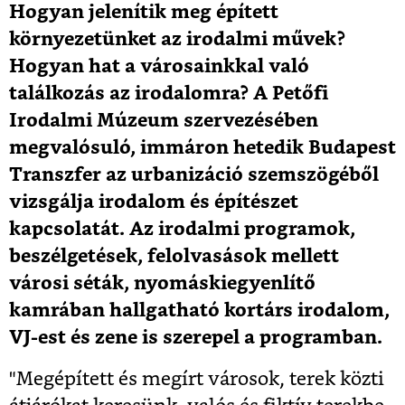
Hogyan jelenítik meg épített
környezetünket az irodalmi művek?
Hogyan hat a városainkkal való
találkozás az irodalomra? A Petőfi
Irodalmi Múzeum szervezésében
megvalósuló, immáron hetedik Budapest
Transzfer az urbanizáció szemszögéből
vizsgálja irodalom és építészet
kapcsolatát. Az irodalmi programok,
beszélgetések, felolvasások mellett
városi séták, nyomáskiegyenlítő
kamrában hallgatható kortárs irodalom,
VJ-est és zene is szerepel a programban.
"Megépített és megírt városok, terek közti