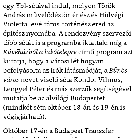
egy Ybl-sétával indul, melyen Török
András művelődéstörténész és Hidvégi
Violetta levéltáros-történész ered az
építész nyomába. A rendezvény szervezői
több sétát is a programba iktattak: míg a
Kávéházból a lakótelepre
című program azt
kutatja, hogy a városi lét hogyan
befolyásolta az írók látásmódját, a
Bűnös
város
nevet viselő séta Kondor Vilmos,
Lengyel Péter és más szerzők segítségével
mutatja be az alvilági Budapestet
(mindkét séta október 18-án és 19-én is
végigjárható).
Október 17-én a Budapest Transzfer