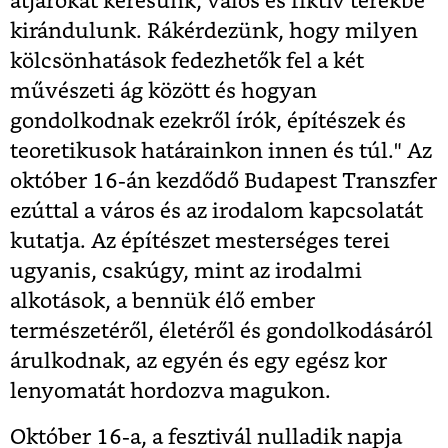
átjárókat keresünk, valós és fiktív terekbe
kirándulunk. Rákérdezünk, hogy milyen
kölcsönhatások fedezhetők fel a két
művészeti ág között és hogyan
gondolkodnak ezekről írók, építészek és
teoretikusok határainkon innen és túl." Az
október 16-án kezdődő Budapest Transzfer
ezúttal a város és az irodalom kapcsolatát
kutatja. Az építészet mesterséges terei
ugyanis, csakúgy, mint az irodalmi
alkotások, a bennük élő ember
természetéről, életéről és gondolkodásáról
árulkodnak, az egyén és egy egész kor
lenyomatát hordozva magukon.
Október 16-a, a fesztivál nulladik napja