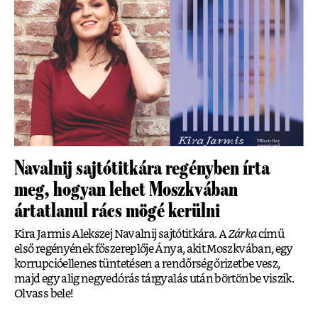
Navalnij sajtótitkára regényben írta
meg, hogyan lehet Moszkvában
ártatlanul rács mögé kerülni
Kira Jarmis Alekszej Navalnij sajtótitkára. A
Zárka
című
első regényének főszereplője Ánya, akit Moszkvában, egy
korrupcióellenes tüntetésen a rendőrség őrizetbe vesz,
majd egy alig negyedórás tárgyalás után börtönbe viszik.
Olvass bele!