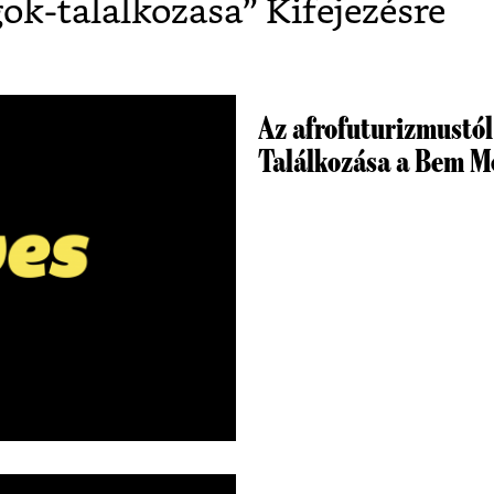
gok-talalkozasa
” Kifejezésre
Az afrofuturizmustó
Találkozása a Bem M