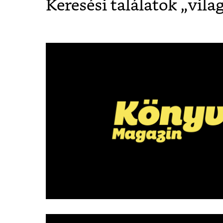
Keresési találatok „
vila