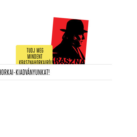
TUDJ MEG
MINDENT
KRASZNAHORKAIRÓL!
(CURRENT)
HORKAI-KIADVÁNYUNKAT!