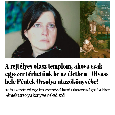
A rejtélyes olasz templom, ahova csak
egyszer térhetünk be az életben - Olvass
bele Péntek Orsolya utazókönyvébe!
Te is szeretnéd egy író szemével látni Olaszországot? Akkor
Péntek Orsolya könyve neked szól!