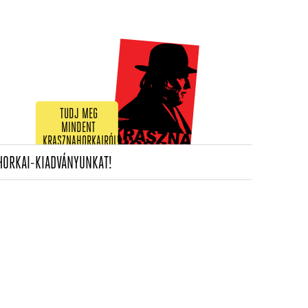
TUDJ MEG
MINDENT
KRASZNAHORKAIRÓL!
(CURRENT)
HORKAI-KIADVÁNYUNKAT!