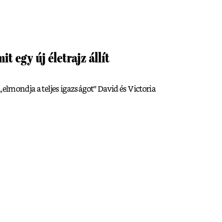
t egy új életrajz állít
„elmondja a teljes igazságot” David és Victoria