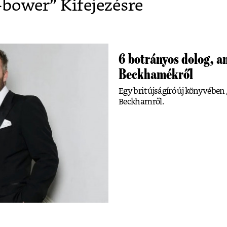
-bower
” Kifejezésre
6 botrányos dolog, ami
Beckhamékről
Egy brit újságíró új könyvében 
Beckhamről.