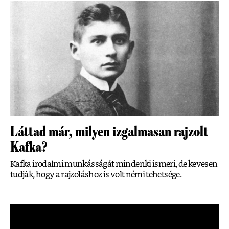
Láttad már, milyen izgalmasan rajzolt
Kafka?
Kafka irodalmi munkásságát mindenki ismeri, de kevesen
tudják, hogy a rajzoláshoz is volt némi tehetsége.