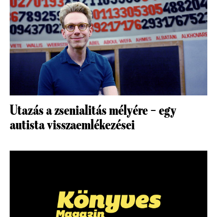
Utazás a zsenialitás mélyére – egy
autista visszaemlékezései