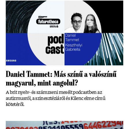
Daniel Tammet: Más színű a valószínű
magyarul, mint angolul?
A brit nyelv- és számzseni mesélt podcastben az
autizmusról, a szinesztéziáról és Kilenc elme című
kötetéről.