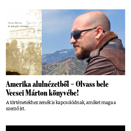
Amerika alulnézetből – Olvass bele
Vecsei Márton könyvébe!
A történetekhez zenék is kapcsolódnak, amiket maga a
szerző írt.