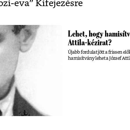
ozi-eva
” Kifejezésre
Lehet, hogy hamisítv
Attila-kézirat?
Újabb fordulat jött a frissen el
hamisítvány lehet a József Atti