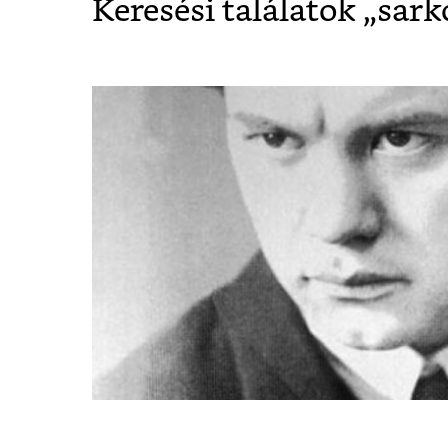
Keresési találatok „
sark