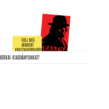
TUDJ MEG
MINDENT
KRASZNAHORKAIRÓL!
(CURRENT)
HORKAI-KIADVÁNYUNKAT!