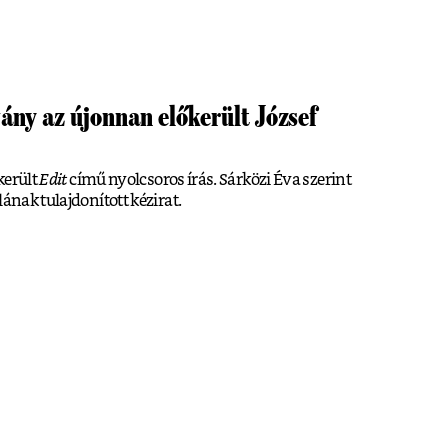
ány az újonnan előkerült József
őkerült
Edit
című nyolcsoros írás. Sárközi Éva szerint
lának tulajdonított kézirat.