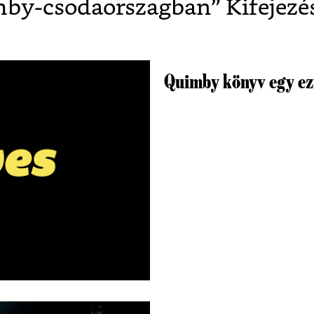
by-csodaorszagban
” Kifejezé
Quimby könyv egy e