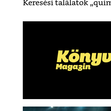
Keresési találatok „
quim