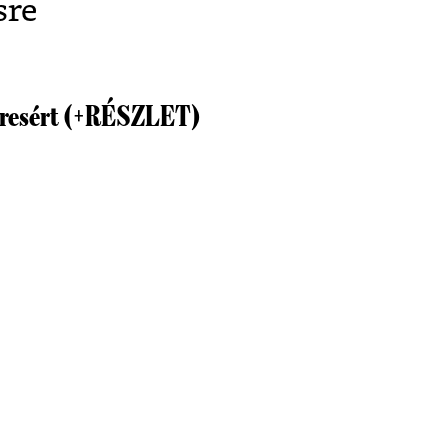
sre
zresért (+RÉSZLET)