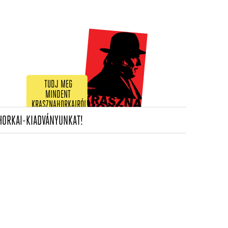
TUDJ MEG
MINDENT
KRASZNAHORKAIRÓL!
(CURRENT)
HORKAI-KIADVÁNYUNKAT!