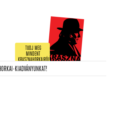
TUDJ MEG
MINDENT
KRASZNAHORKAIRÓL!
(CURRENT)
HORKAI-KIADVÁNYUNKAT!