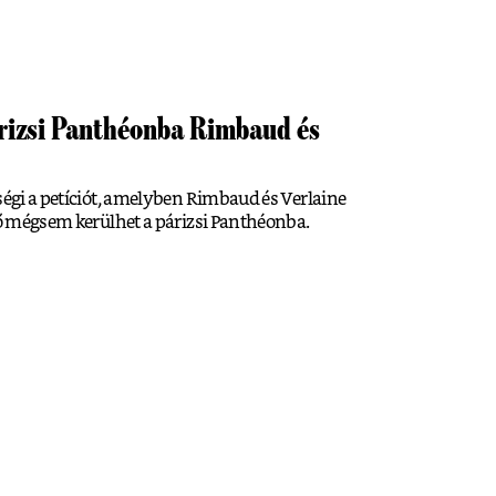
árizsi Panthéonba Rimbaud és
iségi a petíciót, amelyben Rimbaud és Verlaine
ltő mégsem kerülhet a párizsi Panthéonba.