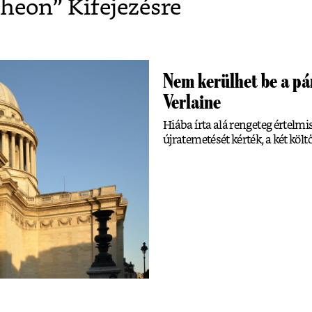
theon
” Kifejezésre
Nem kerülhet be a p
Verlaine
Hiába írta alá rengeteg értelm
újratemetését kérték, a két kö