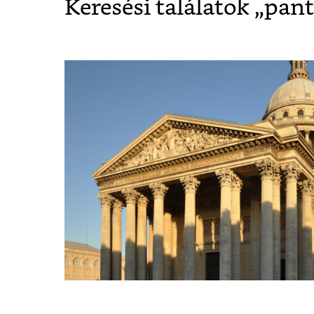
Keresési találatok „
pan