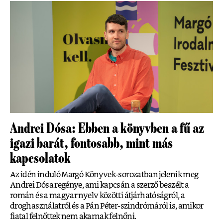
Andrei Dósa: Ebben a könyvben a fű az
igazi barát, fontosabb, mint más
kapcsolatok
Az idén induló Margó Könyvek-sorozatban jelenik meg
Andrei Dósa regénye, ami kapcsán a szerző beszélt a
román és a magyar nyelv közötti átjárhatóságról, a
droghasználatról és a Pán Péter-szindrómáról is, amikor
fiatal felnőttek nem akarnak felnőni.