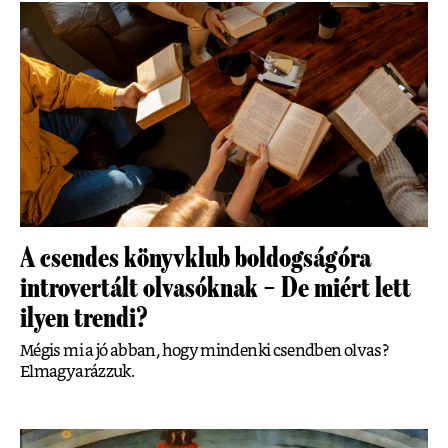
A csendes könyvklub boldogságóra
introvertált olvasóknak – De miért lett
ilyen trendi?
Mégis mi a jó abban, hogy mindenki csendben olvas?
Elmagyarázzuk.