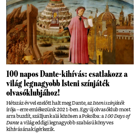
100 napos Dante-kihívás: csatlakozz a
világ legnagyobb Isteni színjáték
olvasóklubjához!
Hétszáz évvel ezelőtt halt meg Dante, az
Isteni színjáték
írója – erre emlékezünk 2021-ben. Egy új olvasóklub most
arra buzdít, szálljunk alá közösen a Pokolba: a
100 Days of
Dante
a világ eddigi legnagyobb szabású könyves
kihívásának ígérkezik.