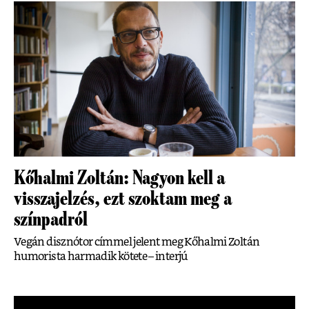
Kőhalmi Zoltán: Nagyon kell a
visszajelzés, ezt szoktam meg a
színpadról
Vegán disznótor címmel jelent meg Kőhalmi Zoltán
humorista harmadik kötete – interjú