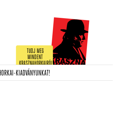
TUDJ MEG
MINDENT
KRASZNAHORKAIRÓL!
(CURRENT)
HORKAI-KIADVÁNYUNKAT!