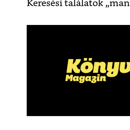
Keresési találatok „
mans