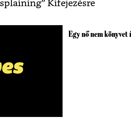
plaining
” Kifejezésre
Egy nő nem könyvet í