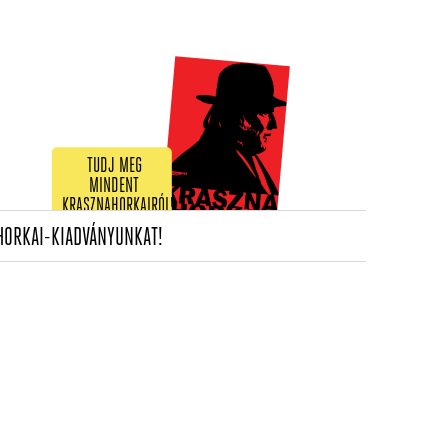
TUDJ MEG
MINDENT
KRASZNAHORKAIRÓL!
(CURRENT)
HORKAI-KIADVÁNYUNKAT!