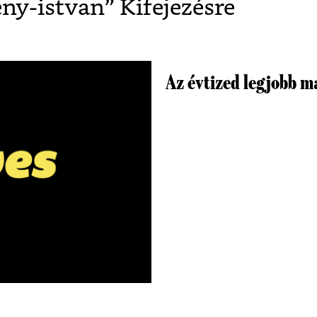
ny-istvan
” Kifejezésre
Az évtized legjobb m