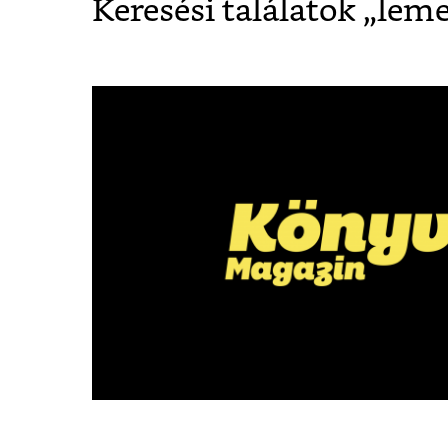
Keresési találatok „
leme