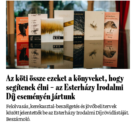
Az köti össze ezeket a könyveket, hogy
segítenek élni – az Esterházy Irodalmi
Díj eseményén jártunk
Felolvasás, kerekasztal-beszélgetés és jövőbeli tervek
között jelentették be az Esterházy Irodalmi Díj rövidlistáját.
Beszámoló.