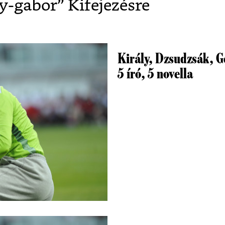
ly-gabor
” Kifejezésre
Király, Dzsudzsák, Ge
5 író, 5 novella