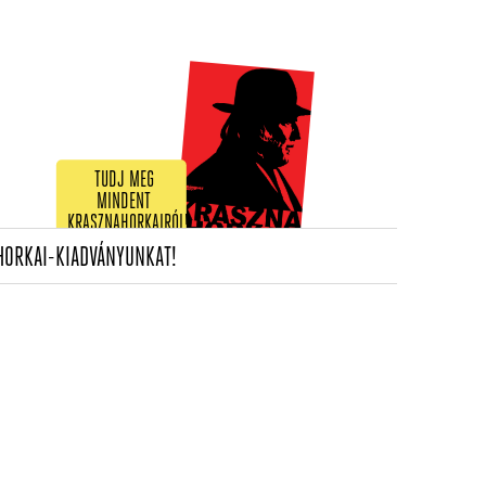
TUDJ MEG
MINDENT
KRASZNAHORKAIRÓL!
(CURRENT)
HORKAI-KIADVÁNYUNKAT!