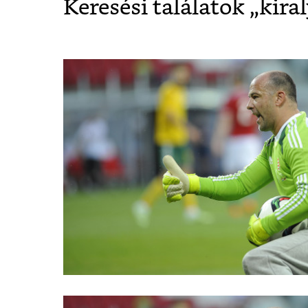
Keresési találatok „
kira