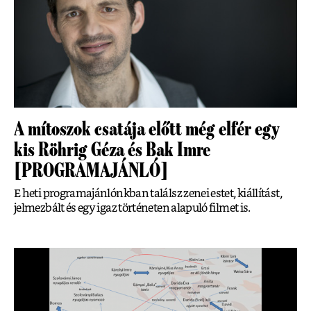
A mítoszok csatája előtt még elfér egy
kis Röhrig Géza és Bak Imre
[PROGRAMAJÁNLÓ]
E heti programajánlónkban találsz zenei estet, kiállítást,
jelmezbált és egy igaz történeten alapuló filmet is.