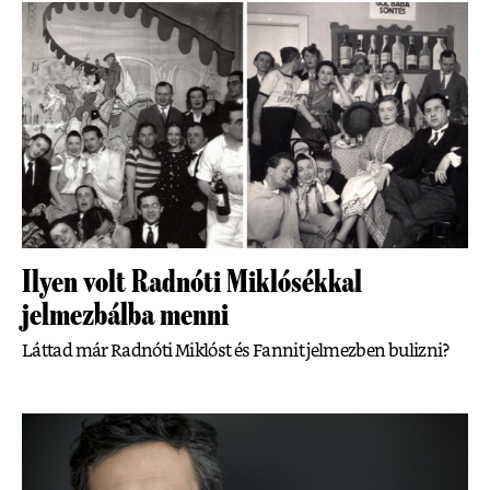
Ilyen volt Radnóti Miklósékkal
jelmezbálba menni
Láttad már Radnóti Miklóst és Fannit jelmezben bulizni?