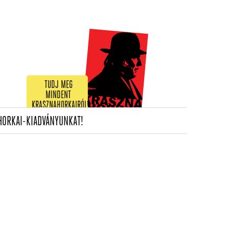
TUDJ MEG
MINDENT
KRASZNAHORKAIRÓL!
(CURRENT)
HORKAI-KIADVÁNYUNKAT!