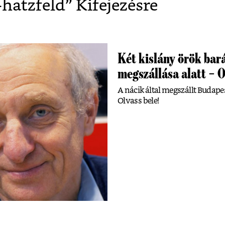
-hatzfeld
” Kifejezésre
Két kislány örök ba
megszállása alatt – O
A nácik által megszállt Budape
Olvass bele!