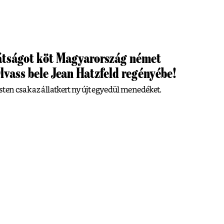
rátságot köt Magyarország német
lvass bele Jean Hatzfeld regényébe!
sten csak az állatkert nyújt egyedül menedéket.