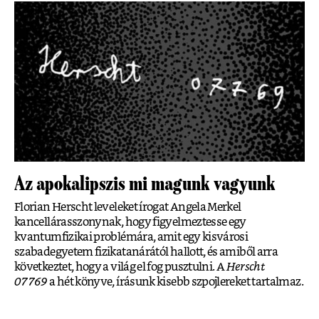
Az apokalipszis mi magunk vagyunk
Florian Herscht leveleket írogat Angela Merkel
kancellárasszonynak, hogy figyelmeztesse egy
kvantumfizikai problémára, amit egy kisvárosi
szabadegyetem fizikatanárától hallott, és amiből arra
következtet, hogy a világ el fog pusztulni. A
Herscht
07769
a hét könyve, írásunk kisebb szpojlereket tartalmaz.