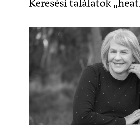
Keresési találatok „
heat