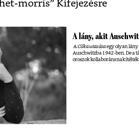
het-morris
” Kifejezésre
A lány, akit Auschwit
A
Cilka utazása
egy olyan lány t
Auschwitzba 1942-ben. De a tá
oroszok kollaboránsnak ítélték,