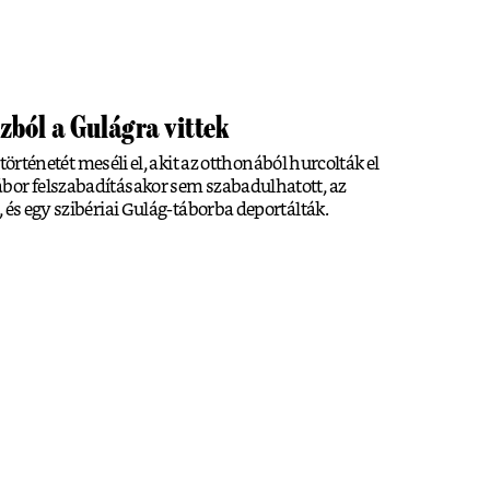
zból a Gulágra vittek
örténetét meséli el, akit az otthonából hurcolták el
bor felszabadításakor sem szabadulhatott, az
 és egy szibériai Gulág-táborba deportálták.