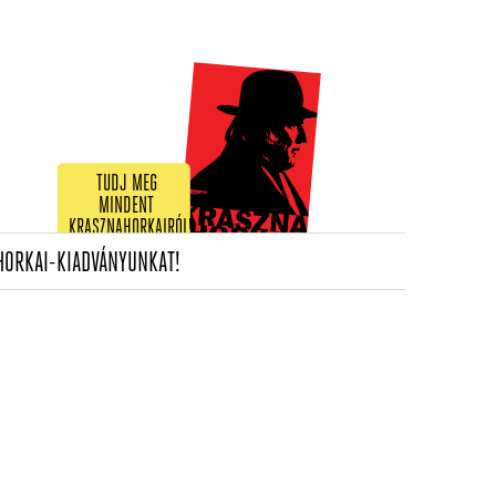
TUDJ MEG
MINDENT
KRASZNAHORKAIRÓL!
(CURRENT)
HORKAI-KIADVÁNYUNKAT!