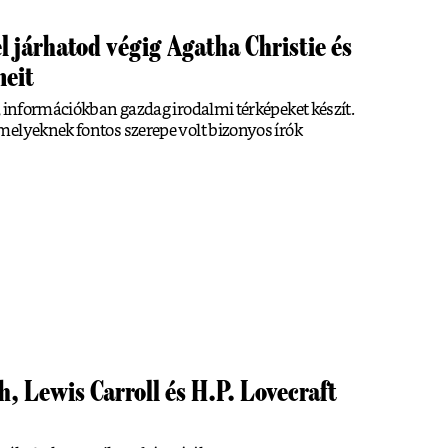
 járhatod végig Agatha Christie és
neit
, információkban gazdag irodalmi térképeket készít.
melyeknek fontos szerepe volt bizonyos írók
th, Lewis Carroll és H.P. Lovecraft