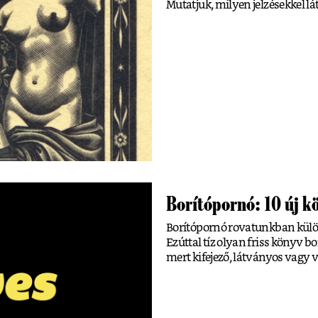
Mutatjuk, milyen jelzésekkel lát
Borítópornó: 10 új k
Borítópornó rovatunkban külön
Ezúttal tíz olyan friss könyv b
mert kifejező, látványos vagy 