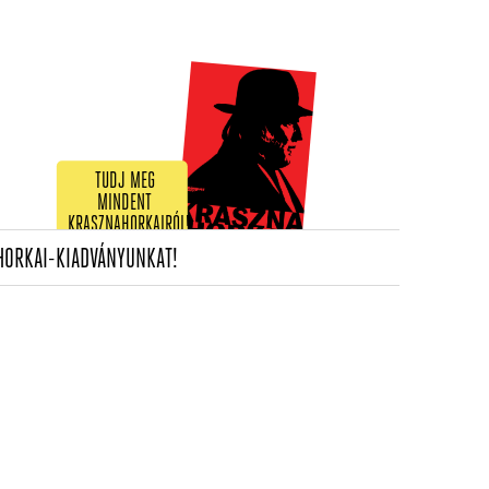
TUDJ MEG
MINDENT
KRASZNAHORKAIRÓL!
(CURRENT)
HORKAI-KIADVÁNYUNKAT!