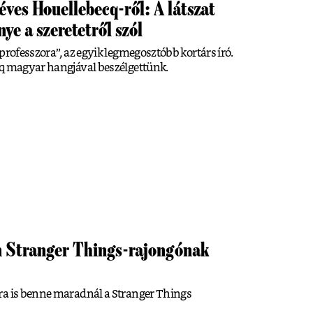
éves Houellebecq-ről: A látszat
ye a szeretetről szól
professzora”, az egyik legmegosztóbb kortárs író.
cq magyar hangjával beszélgettünk.
n Stranger Things-rajongónak
ra is benne maradnál a Stranger Things