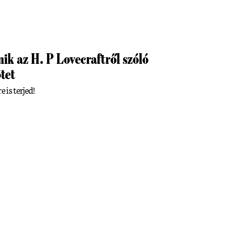
ik az H. P Lovecraftről szóló
tet
 is terjed!