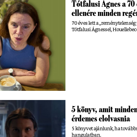
Tótfalusi Ágnes a 70 
ellenére minden regén
70 éves lett a „reménytelenség 
Tótfalusi Ágnessel, Houellebe
5 könyv, amit minde
érdemes elolvasnia
5 könyvet ajánlunk, ha tovább
hangulatban.