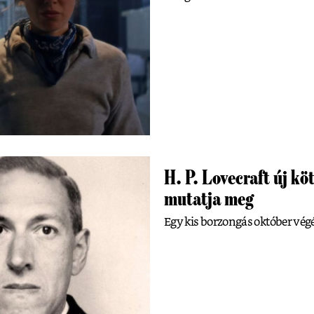
H. P. Lovecraft új kö
mutatja meg
Egy kis borzongás október végé