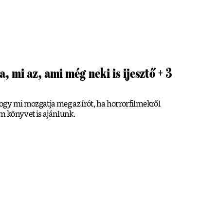
, mi az, ami még neki is ijesztő + 3
gy mi mozgatja meg az írót, ha horrorfilmekről
om könyvet is ajánlunk.