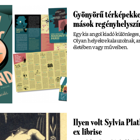
Gyönyörű térképekkel
mások regényhelyszí
Egy kis angol kiadó különleges
Olyan helyekre kalauzolnak, a
életében vagy műveiben.
Ilyen volt Sylvia Pla
ex librise