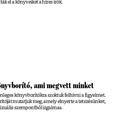
ták el a könyveiket a híres írók.
önyvborító, ami megvett minket
leges könyvborítókra szoktuk felhívni a figyelmet.
orítóját mutatjuk meg, amely elnyerte a tetszésünket,
vizuális szempontból izgalmas.