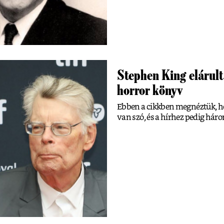
Stephen King elárulta
horror könyv
Ebben a cikkben megnéztük, ho
van szó, és a hírhez pedig hár