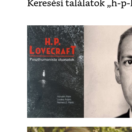
Keresési találatok „
h-p-