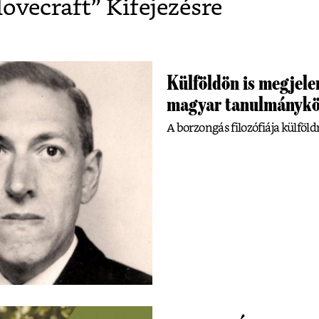
lovecraft
” Kifejezésre
Külföldön is megjelen
magyar tanulmánykö
A borzongás filozófiája külföldre