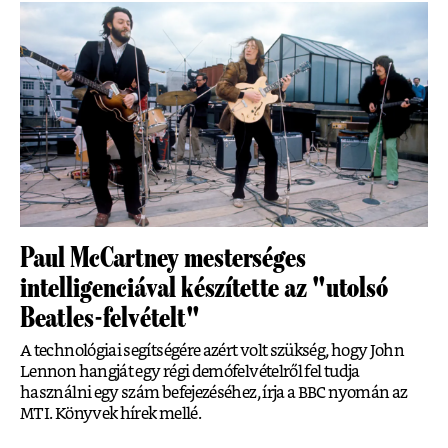
Paul McCartney mesterséges
intelligenciával készítette az "utolsó
Beatles-felvételt"
A technológiai segítségére azért volt szükség, hogy John
Lennon hangját egy régi demófelvételről fel tudja
használni egy szám befejezéséhez, írja a BBC nyomán az
MTI. Könyvek hírek mellé.