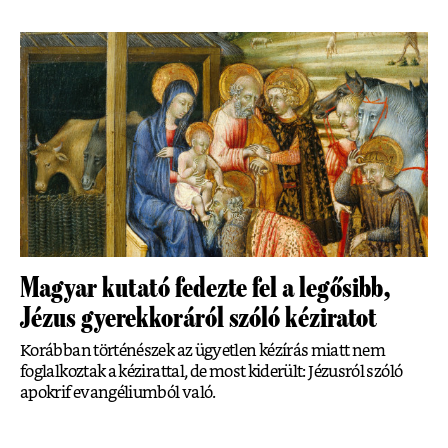
Magyar kutató fedezte fel a legősibb,
Jézus gyerekkoráról szóló kéziratot
Korábban történészek az ügyetlen kézírás miatt nem
foglalkoztak a kézirattal, de most kiderült: Jézusról szóló
apokrif evangéliumból való.