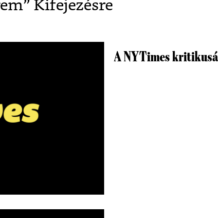
rem
” Kifejezésre
A NYTimes kritikusá