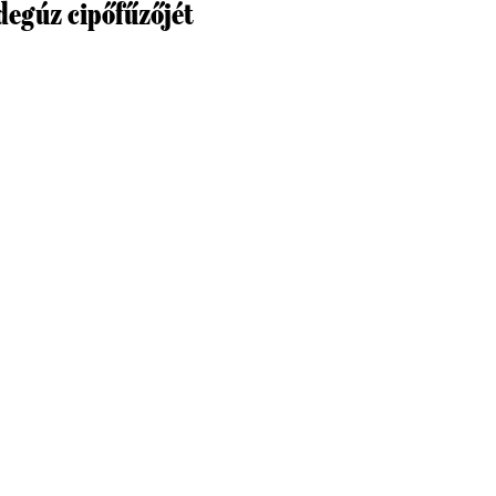
egúz cipőfűzőjét