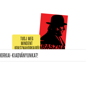
TUDJ MEG
MINDENT
KRASZNAHORKAIRÓL!
(CURRENT)
HORKAI-KIADVÁNYUNKAT!