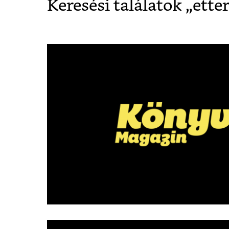
Keresési találatok „
ette