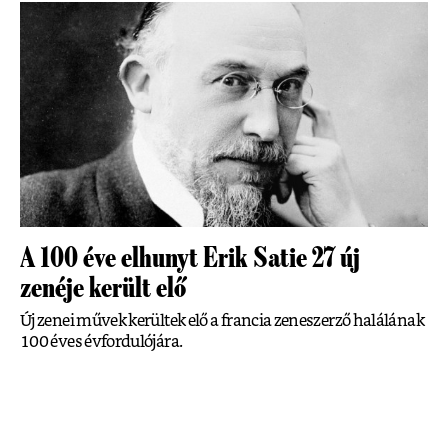
A 100 éve elhunyt Erik Satie 27 új
zenéje került elő
Új zenei művek kerültek elő a francia zeneszerző halálának
100 éves évfordulójára.