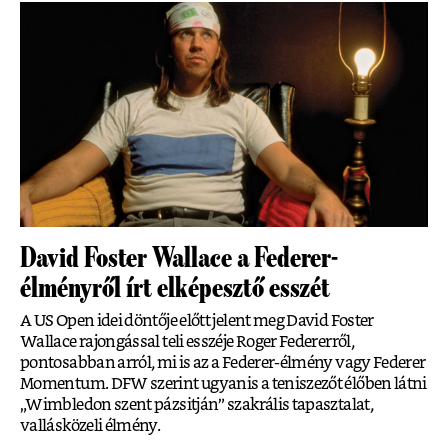
David Foster Wallace a Federer-
élményről írt elképesztő esszét
A US Open idei döntője előtt jelent meg David Foster
Wallace rajongással teli esszéje Roger Federerről,
pontosabban arról, mi is az a Federer-élmény vagy Federer
Momentum. DFW szerint ugyanis a teniszezőt élőben látni
„Wimbledon szent pázsitján” szakrális tapasztalat,
vallásközeli élmény.