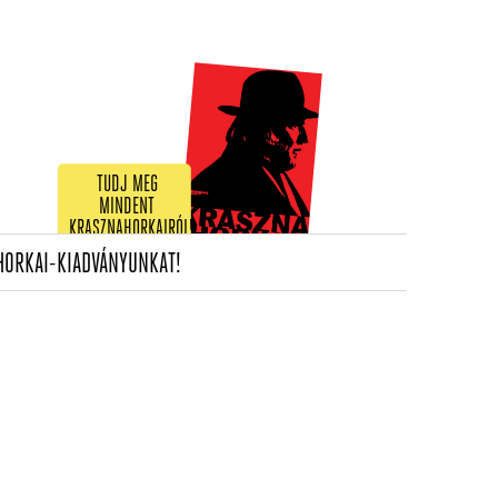
TUDJ MEG
MINDENT
KRASZNAHORKAIRÓL!
(CURRENT)
HORKAI-KIADVÁNYUNKAT!