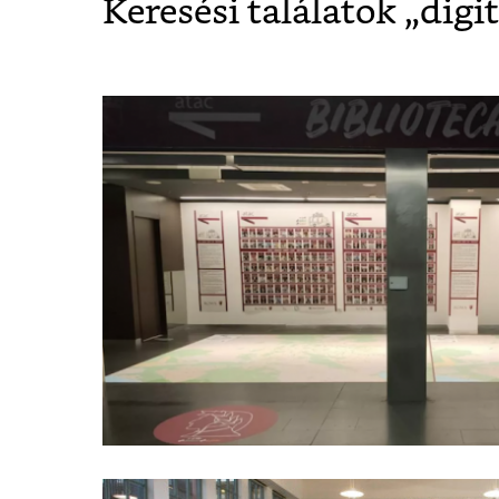
Keresési találatok „
digi