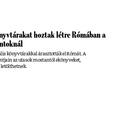
önyvtárakat hoztak létre Rómában a
ntoknál
lis könyvtárakkal árasztották el Rómát. A
tjain az utasok mostantól ekönyveket,
letölthetnek.