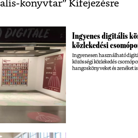
talis-konyvtar
” Kifejezésre
Ingyenes digitális k
közlekedési csomópo
Ingyenesen használható digitá
közösségi közlekedés csomópon
hangoskönyveket és zenéket is 