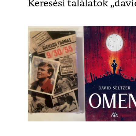
Keresési találatok „
davi