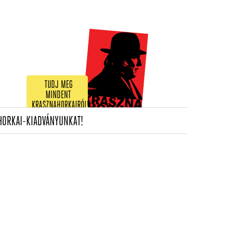
TUDJ MEG
MINDENT
KRASZNAHORKAIRÓL!
(CURRENT)
HORKAI-KIADVÁNYUNKAT!