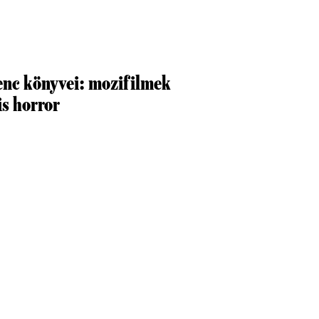
enc könyvei: mozifilmek
is horror