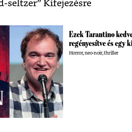
d-seltzer
” Kifejezésre
Ezek Tarantino kedv
regényesítve és egy k
Horror, neo-noir, thriller