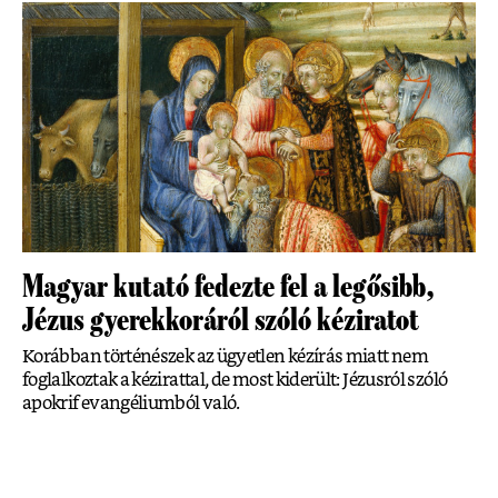
Magyar kutató fedezte fel a legősibb,
Jézus gyerekkoráról szóló kéziratot
Korábban történészek az ügyetlen kézírás miatt nem
foglalkoztak a kézirattal, de most kiderült: Jézusról szóló
apokrif evangéliumból való.