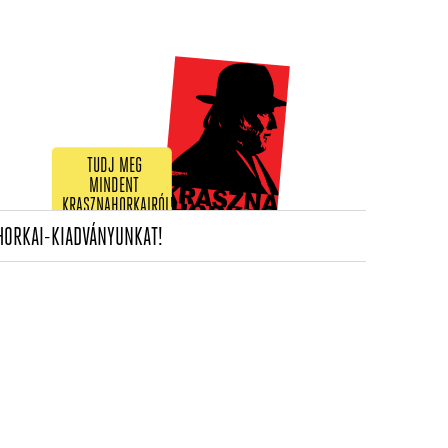
TUDJ MEG
MINDENT
KRASZNAHORKAIRÓL!
(CURRENT)
HORKAI-KIADVÁNYUNKAT!