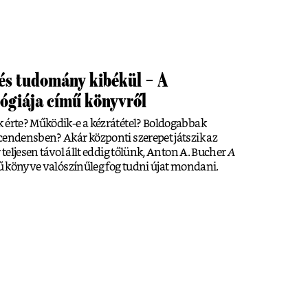
 és tudomány kibékül – A
lógiája című könyvről
k érte? Működik-e a kézrátétel? Boldogabbak
cendensben? Akár központi szerepet játszik az
 teljesen távol állt eddig tőlünk, Anton A. Bucher
A
 könyve valószínűleg fog tudni újat mondani.