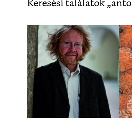
Keresési találatok „
anto