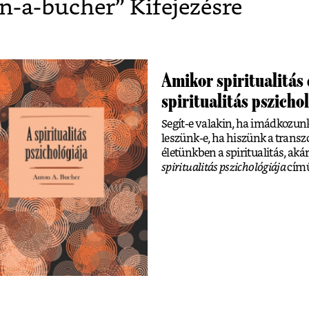
n-a-bucher
” Kifejezésre
Amikor spiritualitás
spiritualitás pszicho
Segít-e valakin, ha imádkozun
leszünk-e, ha hiszünk a transz
életünkben a spiritualitás, akár
spiritualitás pszichológiája
című