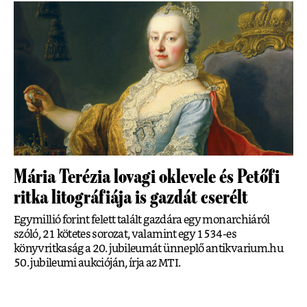
Mária Terézia lovagi oklevele és Petőfi
ritka litográfiája is gazdát cserélt
Egymillió forint felett talált gazdára egy monarchiáról
szóló, 21 kötetes sorozat, valamint egy 1534-es
könyvritkaság a 20. jubileumát ünneplő antikvarium.hu
50. jubileumi aukcióján, írja az MTI.