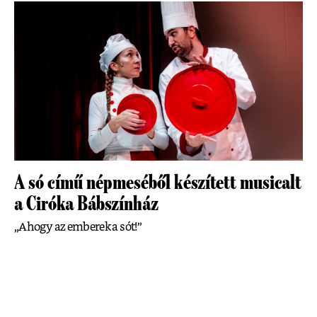
A só című népmeséből készített musicalt
a Ciróka Bábszínház
„Ahogy az emberek a sót!”