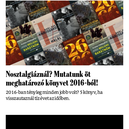
Nosztalgiáznál? Mutatunk öt
meghatározó könyvet 2016-ból!
2016-ban tényleg minden jobb volt? 5 könyv, ha
visszautaznál tíz évet az időben.