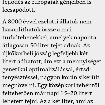
fejlődés az európaiak génjeiben is
lecsapódott.
A 8000 évvel ezelőtti állatok nem
hasonlíthatók össze a mai
turbótehenekkel, amelyek naponta
átlagosan 50 liter tejet adnak. Az
újkőkorbeli jószág legfeljebb két
litert adhatott, ám ezt a mennyiséget
genetikai optimalizálással, értsd:
tenyésztéssel, nagyon korán sikerült
megnövelni. Egy középkori tehéntől
feltehetően már napi 15–20 litert
lehetett fejni. Az a két liter, ami az