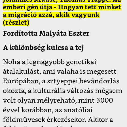
emberi gén útja - Hogyan tett minket
a migráció azzá, akik vagyunk
(részlet)
Fordította Malyáta Eszter
A különbség kulcsa a tej
Noha a legnagyobb genetikai
átalakulást, ami valaha is megesett
Európában, a sztyeppei bevándorlás
okozta, a kulturális változás mégsem
volt olyan mélyreható, mint 3000
évvel korábban, az anatóliai
földművesek érkezésekor. Akkor a