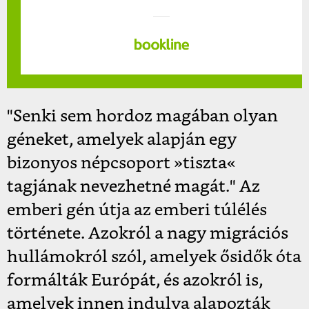
"Senki sem hordoz magában olyan
géneket, amelyek alapján egy
bizonyos népcsoport »tiszta«
tagjának nevezhetné magát."
Az
emberi gén útja az emberi túlélés
története. Azokról a nagy migrációs
hullámokról szól, amelyek ősidők óta
formálták Európát, és azokról is,
amelyek innen indulva alapozták