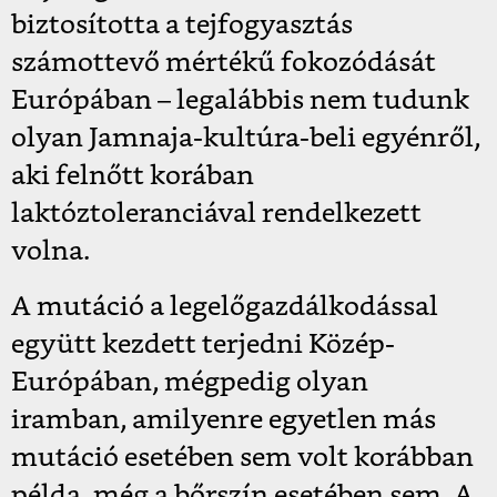
biztosította a tejfogyasztás
számottevő mértékű fokozódását
Európában – legalábbis nem tudunk
olyan Jamnaja-kultúra-beli egyénről,
aki felnőtt korában
laktóztoleranciával rendelkezett
volna.
A mutáció a legelőgazdálkodással
együtt kezdett terjedni Közép-
Európában, mégpedig olyan
iramban, amilyenre egyetlen más
mutáció esetében sem volt korábban
példa, még a bőrszín esetében sem. A