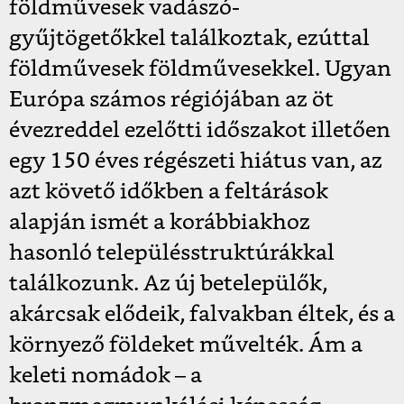
földművesek vadászó-
gyűjtögetőkkel találkoztak, ezúttal
földművesek földművesekkel. Ugyan
Európa számos régiójában az öt
évezreddel ezelőtti időszakot illetően
egy 150 éves régészeti hiátus van, az
azt követő időkben a feltárások
alapján ismét a korábbiakhoz
hasonló településstruktúrákkal
találkozunk. Az új betelepülők,
akárcsak elődeik, falvakban éltek, és a
környező földeket művelték. Ám a
keleti nomádok – a