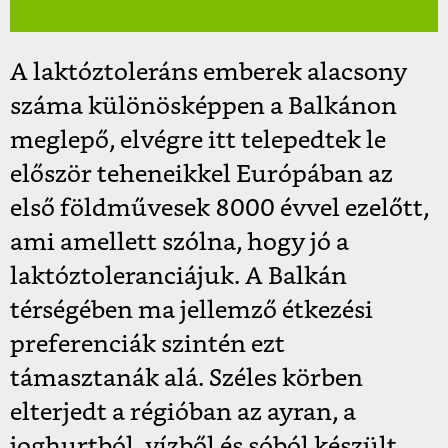
A laktóztoleráns emberek alacsony
száma különösképpen a Balkánon
meglepő, elvégre itt telepedtek le
először teheneikkel Európában az
első földművesek 8000 évvel ezelőtt,
ami amellett szólna, hogy jó a
laktóztoleranciájuk. A Balkán
térségében ma jellemző étkezési
preferenciák szintén ezt
támasztanák alá. Széles körben
elterjedt a régióban az ayran, a
joghurtból, vízből és sóból készült