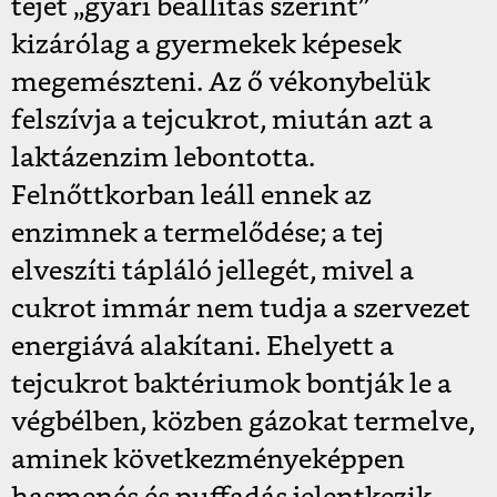
tejet „gyári beállítás szerint”
kizárólag a gyermekek képesek
megemészteni. Az ő vékonybelük
felszívja a tejcukrot, miután azt a
laktázenzim lebontotta.
Felnőttkorban leáll ennek az
enzimnek a termelődése; a tej
elveszíti tápláló jellegét, mivel a
cukrot immár nem tudja a szervezet
energiává alakítani. Ehelyett a
tejcukrot baktériumok bontják le a
végbélben, közben gázokat termelve,
aminek következményeképpen