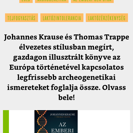
TEJFOGYASZTÁS
LAKTÓZINTOLERANCIA
LAKTÓZÉRZÉKENYSÉG
Johannes Krause és Thomas Trappe
élvezetes stílusban megírt,
gazdagon illusztrált könyve az
Európa történetével kapcsolatos
legfrissebb archeogenetikai
ismereteket foglalja össze. Olvass
bele!