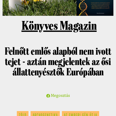
Könyves Magazin
Felnőtt emlős alapból nem ivott
tejet - aztán megjelentek az ősi
állattenyésztők Európában
Megosztás
ZÖLD
ARCHOGENETIKA
AZ EMBERI GÉN ÚTJA