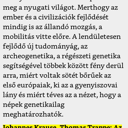
meg a nyugati világot. Merthogy az
ember és a civilizációk fejlődését
mindig is az állandó mozgás, a
mobilitás vitte előre. A lendületesen
fejlődő új tudományág, az
archeogenetika, a régészeti genetika
segítségével többek között fény derül
arra, miért voltak sötét bőrűek az
első európaiak, ki az a gyenyiszovai
lány és miért téves az a nézet, hogy a
népek genetikailag
meghatározhatók.
Johannes Krause, Thomas Trappe: Az