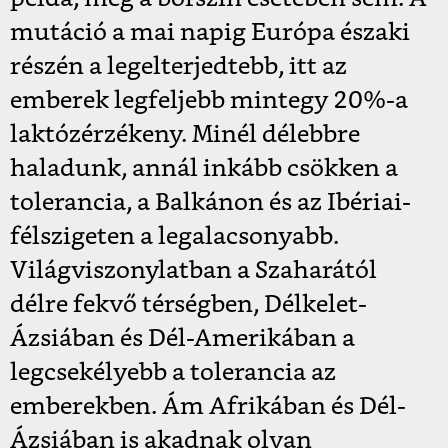
mutáció a mai napig Európa északi
részén a legelterjedtebb, itt az
emberek legfeljebb mintegy 20%-a
laktózérzékeny. Minél délebbre
haladunk, annál inkább csökken a
tolerancia, a Balkánon és az Ibériai-
félszigeten a legalacsonyabb.
Világviszonylatban a Szaharától
délre fekvő térségben, Délkelet-
Ázsiában és Dél-Amerikában a
legcsekélyebb a tolerancia az
emberekben. Ám Afrikában és Dél-
Ázsiában is akadnak olyan