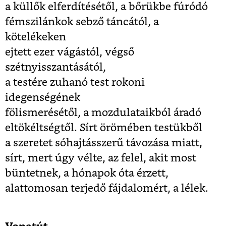
a küllők elferdítésétől, a bőrükbe fúródó
fémszilánkok sebző táncától, a
kötelékeken
ejtett ezer vágástól, végső
szétnyisszantásától,
a testére zuhanó test rokoni
idegenségének
fölismerésétől, a mozdulataikból áradó
eltökéltségtől. Sírt örömében testükből
a szeretet sóhajtásszerű távozása miatt,
sírt, mert úgy vélte, az felel, akit most
büntetnek, a hónapok óta érzett,
alattomosan terjedő fájdalomért, a lélek.