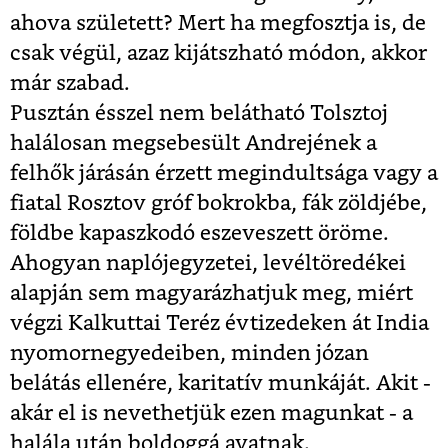
ahova született? Mert ha megfosztja is, de
csak végül, azaz kijátszható módon, akkor
már szabad.
Pusztán ésszel nem belátható Tolsztoj
halálosan megsebesült Andrejének a
felhők járásán érzett megindultsága vagy a
fiatal Rosztov gróf bokrokba, fák zöldjébe,
földbe kapaszkodó eszeveszett öröme.
Ahogyan naplójegyzetei, levéltöredékei
alapján sem magyarázhatjuk meg, miért
végzi Kalkuttai Teréz évtizedeken át India
nyomornegyedeiben, minden józan
belátás ellenére, karitatív munkáját. Akit -
akár el is nevethetjük ezen magunkat - a
halála után boldoggá avatnak.