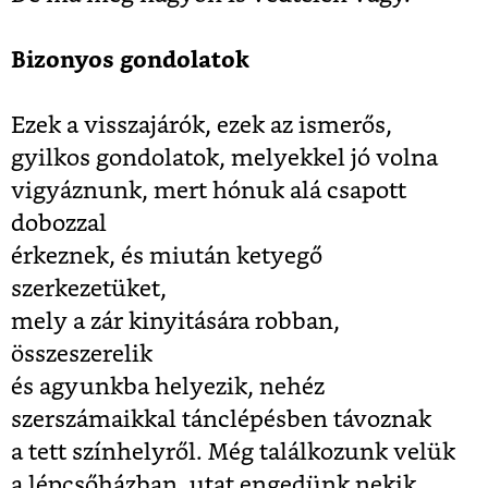
Bizonyos gondolatok
Ezek a visszajárók, ezek az ismerős,
gyilkos gondolatok, melyekkel jó volna
vigyáznunk, mert hónuk alá csapott
dobozzal
érkeznek, és miután ketyegő
szerkezetüket,
mely a zár kinyitására robban,
összeszerelik
és agyunkba helyezik, nehéz
szerszámaikkal tánclépésben távoznak
a tett színhelyről. Még találkozunk velük
a lépcsőházban, utat engedünk nekik,