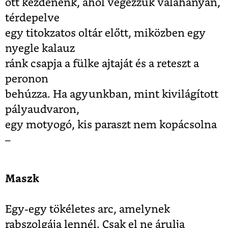
ott kezdenénk, ahol végezzük valahányan,
térdepelve
egy titokzatos oltár előtt, miközben egy
nyegle kalauz
ránk csapja a fülke ajtaját és a reteszt a
peronon
behúzza. Ha agyunkban, mint kivilágított
pályaudvaron,
egy motyogó, kis paraszt nem kopácsolna
–
Maszk
Egy-egy tökéletes arc, amelynek
rabszolgája lennél. Csak el ne árulja