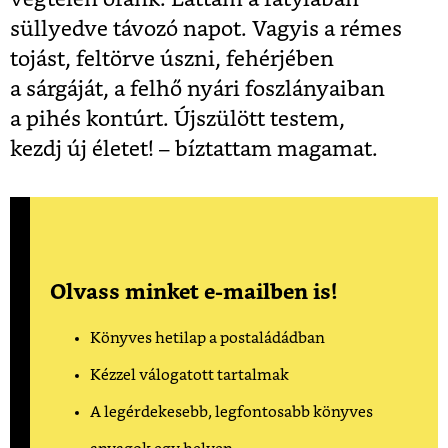
süllyedve távozó napot. Vagyis a rémes
tojást, feltörve úszni, fehérjében
a sárgáját, a felhő nyári foszlányaiban
a pihés kontúrt. Újszülött testem,
kezdj új életet! – bíztattam magamat.
Olvass minket e-mailben is!
Könyves hetilap a postaládádban
Kézzel válogatott tartalmak
A legérdekesebb, legfontosabb könyves