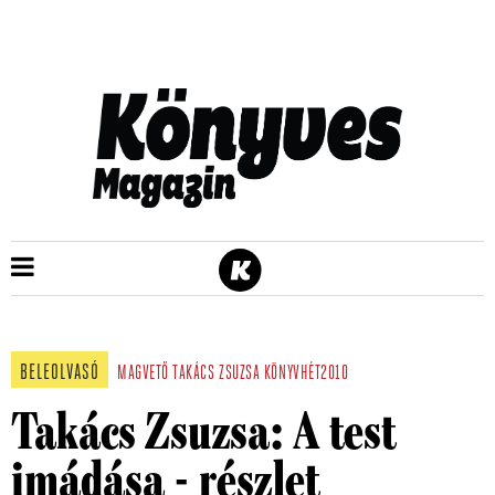
BELEOLVASÓ
MAGVETŐ
TAKÁCS ZSUZSA
KÖNYVHÉT2010
Takács Zsuzsa: A test
imádása - részlet