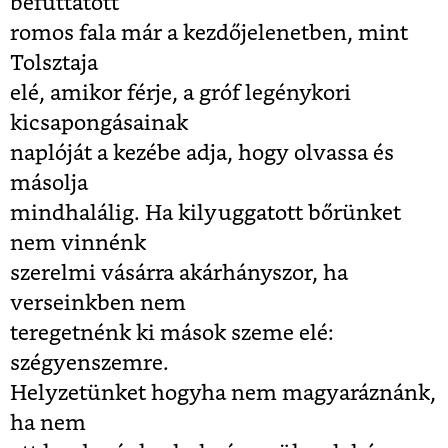
befuttatott
romos fala már a kezdőjelenetben, mint
Tolsztaja
elé, amikor férje, a gróf legénykori
kicsapongásainak
naplóját a kezébe adja, hogy olvassa és
másolja
mindhalálig. Ha kilyuggatott bőrünket
nem vinnénk
szerelmi vásárra akárhányszor, ha
verseinkben nem
teregetnénk ki mások szeme elé:
szégyenszemre.
Helyzetünket hogyha nem magyaráznánk,
ha nem