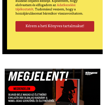
küldése céljából kezelje. Kijelentem, hogy
elolvastam és elfogadom az
Adatkezelési
tájékoztatót
. Tudomásul veszem, hogy a
hozzájárulásomat bármikor visszavonhatom.