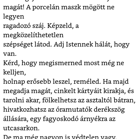
magát! A porcelán maszk mögött ne
legyen
ragadozó száj. Képzeld, a
megközelíthetetlen
szépséget látod. Adj Istennek hálát, hogy
van.
Kérd, hogy megismerned most még ne
kelljen,
holnap erősebb leszel, reméled. Ha majd
megadja magát, cinkelt kártyáit kirakja, és
tarolni akar, fölkelhetsz az asztaltól bátran,
hivatkozhatsz az óramutatók derékszög
állására, egy fagyoskodó árnyékra az
utcasarkon.
De ma még nagyon is védtelen vagy.