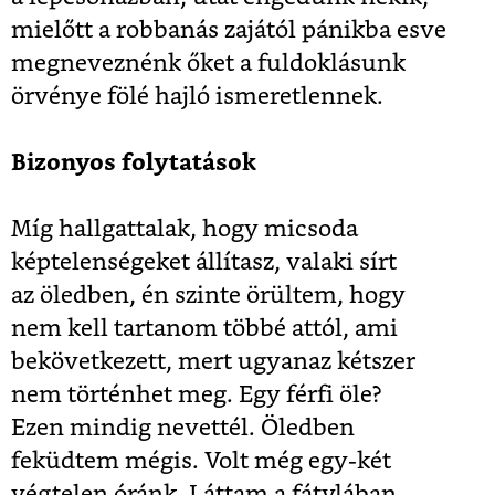
mielőtt a robbanás zajától pánikba esve
megneveznénk őket a fuldoklásunk
örvénye fölé hajló ismeretlennek.
Bizonyos folytatások
Míg hallgattalak, hogy micsoda
képtelenségeket állítasz, valaki sírt
az öledben, én szinte örültem, hogy
nem kell tartanom többé attól, ami
bekövetkezett, mert ugyanaz kétszer
nem történhet meg. Egy férfi öle?
Ezen mindig nevettél. Öledben
feküdtem mégis. Volt még egy-két
végtelen óránk. Láttam a fátylában