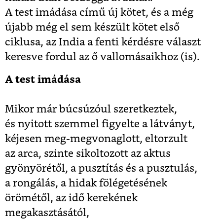
A test imádása című új kötet, és a még
újabb még el sem készült kötet első
ciklusa, az India a fenti kérdésre választ
keresve fordul az ő vallomásaikhoz (is).
A test imádása
Mikor már búcsúzóul szeretkeztek,
és nyitott szemmel figyelte a látványt,
kéjesen meg-megvonaglott, eltorzult
az arca, szinte sikoltozott az aktus
gyönyörétől, a pusztítás és a pusztulás,
a rongálás, a hidak fölégetésének
örömétől, az idő kerekének
megakasztásától,