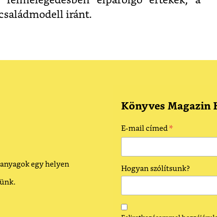
s felmelegedésben elpárolgó értékek, a
családmodell iránt.
Könyves Magazin H
*
E-mail címed
 anyagok egy helyen
Hogyan szólítsunk?
dünk.