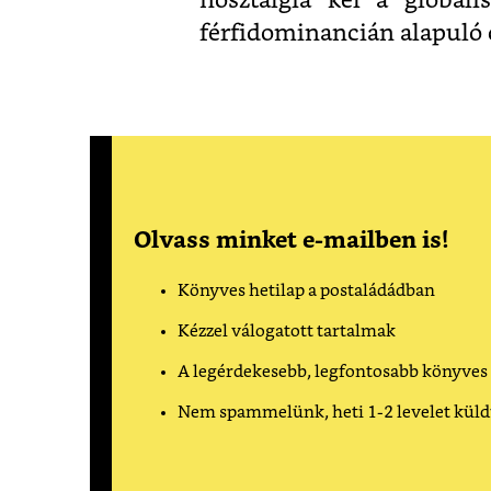
nosztalgia kél a globáli
férfidominancián alapuló 
Olvass minket e-mailben is!
Könyves hetilap a postaládádban
Kézzel válogatott tartalmak
A legérdekesebb, legfontosabb könyves
Nem spammelünk, heti 1-2 levelet kül