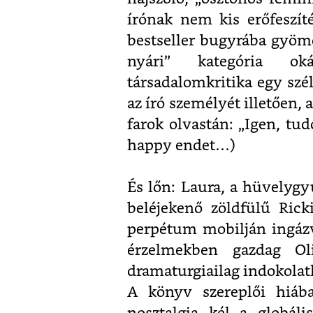
írónak nem kis erőfeszíté
bestseller bugyrába gyömö
nyári” kategória ok
társadalomkritika egy szé
az író személyét illetően,
farok olvastán: „Igen, t
happy endet…)
És lőn: Laura, a hüvelygy
beléjekenő zöldfülű Rick
perpétum mobilján ingázv
érzelmekben gazdag Oliv
dramaturgiailag indokolatl
A könyv szereplői hiába