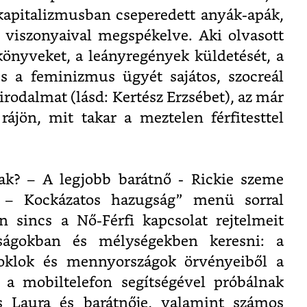
kapitalizmusban cseperedett anyák-apák,
 viszonyaival megspékelve. Aki olvasott
könyveket, a leányregények küldetését, a
 és a feminizmus ügyét sajátos, szocreál
rodalmat (lásd: Kertész Erzsébet), az már
 rájön, mit takar a meztelen férfitesttel
ak? – A legjobb barátnő - Rickie szeme
l – Kockázatos hazugság” menü sorral
 sincs a Nő-Férfi kapcsolat rejtelmeit
ságokban és mélységekben keresni: a
oklok és mennyországok örvényeiből a
 a mobiltelefon segítségével próbálnak
 Laura és barátnője, valamint számos