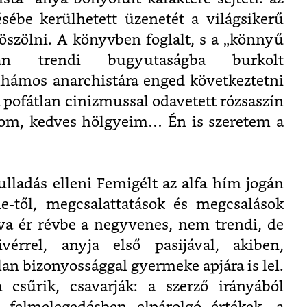
sébe kerülhetett üzenetét a világsikerű
szölni. A könyvben foglalt, s a „könnyű
án trendi bugyutaságba burkolt
lhámos anarchistára enged következtetni
 a pofátlan cinizmussal odavetett rózsaszín
udom, kedves hölgyeim… Én is szeretem a
ulladás elleni Femigélt az alfa hím jogán
ie-től, megcsalattatások és megcsalások
a ér révbe a negyvenes, nem trendi, de
érrel, anyja első pasijával, akiben,
an bizonyossággal gyermeke apjára is lel.
 csűrik, csavarják: a szerző irányából