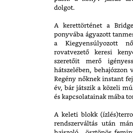
dolgot.
A kerettörténet a Bridg
ponyvába ágyazott tanmese
a Kiegyensúlyozott nő
rovatvezető keresi keny
szeretőit merő igényess
hátszelében, behajózzon 
Regény nőknek instant fej
év, bár játszik a közeli m
és kapcsolatainak mába tor
A keleti blokk (ízlés)terr
rendszerváltás után máni
hajszoló, „ösztönös femini