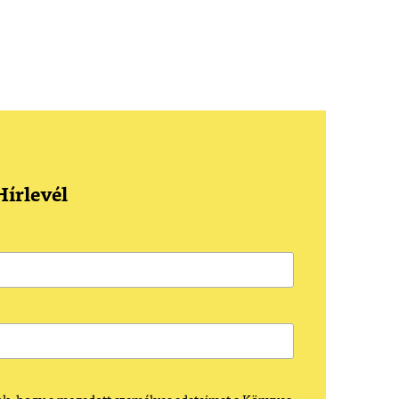
írlevél