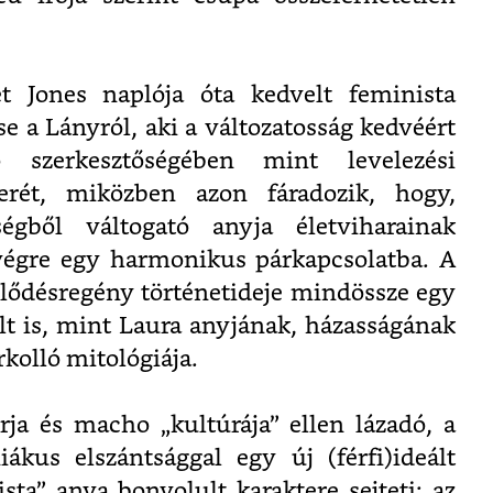
et Jones naplója óta kedvelt feminista
 a Lányról, aki a változatosság kedvéért
 szerkesztőségében mint levelezési
erét, miközben azon fáradozik, hogy,
égből váltogató anyja életviharainak
végre egy harmonikus párkapcsolatba. A
lődésregény történetideje mindössze egy
últ is, mint Laura anyjának, házasságának
kolló mitológiája.
orja és macho „kultúrája” ellen lázadó, a
ákus elszántsággal egy új (férfi)ideált
sta” anya bonyolult karaktere sejteti: az