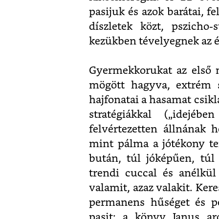
pasijuk és azok barátai, f
díszletek közt, pszicho-s
kezükben tévelyegnek az é
Gyermekkorukat az első 
mögött hagyva, extrém sz
hajfonatai a hasamat csik
stratégiákkal („idejébe
felvértezetten állnának h
mint pálma a jótékony te
bután, túl jóképűen, túl
trendi cuccal és anélkül
valamit, azaz valakit. Ker
permanens hűséget és p
pasit: a könyv Janus arc