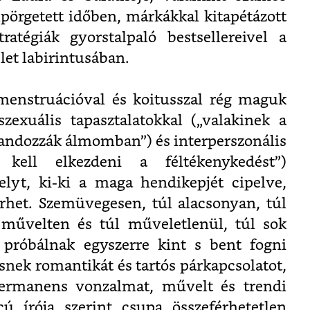
elpörgetett időben, márkákkal kitapétázott
tratégiák gyorstalpaló bestsellereivel a
let labirintusában.
menstruációval és koitusszal rég maguk
exuális tapasztalatokkal („valakinek a
landozzák álmomban”) és interperszonális
n kell elkezdeni a féltékenykedést”)
elyt, ki-ki a maga hendikepjét cipelve,
rhet. Szemüvegesen, túl alacsonyan, túl
 művelten és túl műveletlenül, túl sok
 próbálnak egyszerre kint s bent fogni
esnek romantikát és tartós párkapcsolatot,
ermanens vonzalmat, művelt és trendi
ú írója szerint csupa összeférhetetlen