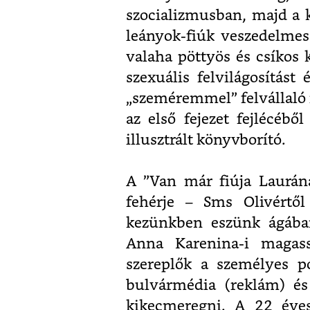
szocializmusban, majd a 
leányok-fiúk veszedelmes
valaha pöttyös és csíkos 
szexuális felvilágosítást
„szeméremmel” felvállaló i
az első fejezet fejlécéből
illusztrált könyvborító.
A ”Van már fiúja Laurán
fehérje – Sms Olivértő
kezünkben eszünk ágában
Anna Karenina-i magas
szereplők a személyes p
bulvármédia (reklám) és
kikecmeregni. A 22 éves