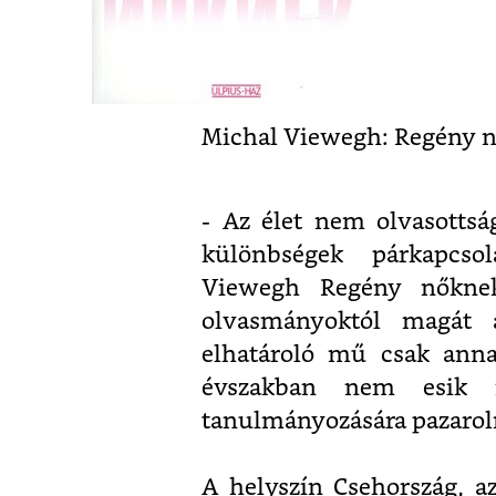
Michal Viewegh: Regény n
- Az élet nem olvasottsá
különbségek párkapcsol
Viewegh Regény nőkne
olvasmányoktól magát a
elhatároló mű csak ann
évszakban nem esik n
tanulmányozására pazarolni
A helyszín Csehország, a