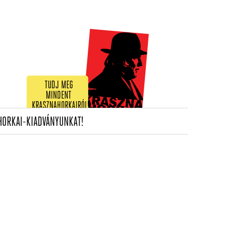
TUDJ MEG
MINDENT
KRASZNAHORKAIRÓL!
(CURRENT)
HORKAI-KIADVÁNYUNKAT!