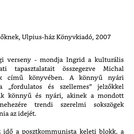
őknek, Ulpius-ház Könyvkiadó, 2007
gi verseny - mondja Ingrid a kulturális
ati tapasztalatait összegezve Michal
k című könyvében. A könnyű nyári
 „fordulatos és szellemes” jelzőkkel
ak könnyű és nyári, akinek a mondott
ehezére trendi szerelmi sokszögek
a az idejét.
z idő a posztkommunista keleti blokk, a